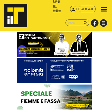
Leggi
ILT
ABBONATI
Online