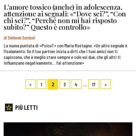
L'amore tossico (anche) in adolescenza,
attenzione ai segnali: «“Dove sei?”, “Con
chi sei?”, “Perché non mi hai risposto
subito?” Questo è controllo»
di Stefania Santoni
La nuova puntata di «PsicoT» con Maria Rostagno. «Un altro segnale è
l’isolamento. Se il tuo partner inizia a dirti che i tuoi amici non ti
capiscono, che è meglio stare sempre e solo voi due, che gli altri ti
influenzano negativamente… fai attenzione»
2
…
<
1
3
4
17
>
PIÙ LETTI