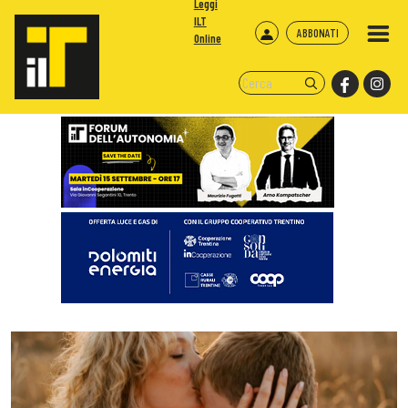
Leggi
ILT
ABBONATI
Online