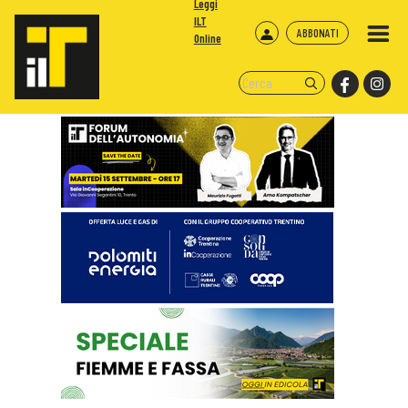
Leggi
ILT
ABBONATI
Online