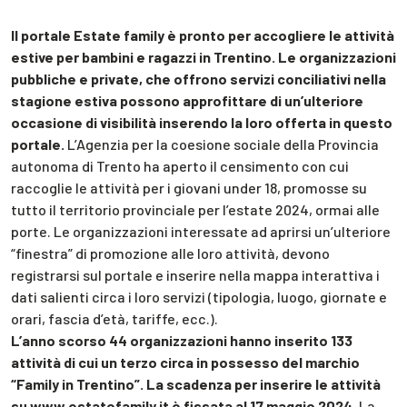
Il portale Estate family è pronto per accogliere le attività
estive per bambini e ragazzi in Trentino. Le organizzazioni
pubbliche e private, che offrono servizi conciliativi nella
stagione estiva possono approfittare di un’ulteriore
occasione di visibilità inserendo la loro offerta in questo
portale.
L’Agenzia per la coesione sociale della Provincia
autonoma di Trento ha aperto il censimento con cui
raccoglie le attività per i giovani under 18, promosse su
tutto il territorio provinciale per l’estate 2024, ormai alle
porte. Le organizzazioni interessate ad aprirsi un’ulteriore
“finestra” di promozione alle loro attività, devono
registrarsi sul portale e inserire nella mappa interattiva i
dati salienti circa i loro servizi (tipologia, luogo, giornate e
orari, fascia d’età, tariffe, ecc.).
L’anno scorso 44 organizzazioni hanno inserito 133
attività di cui un terzo circa in possesso del marchio
“Family in Trentino”. La scadenza per inserire le attività
su www.estatefamily.it è fissata al 17 maggio 2024.
La