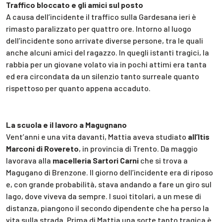
Traffico bloccato e gli amici sul posto
A causa dell’incidente il traffico sulla Gardesana ieri è
rimasto paralizzato per quattro ore. Intorno al luogo
dell’incidente sono arrivate diverse persone, tra le quali
anche alcuni amici del ragazzo. In quegli istanti tragici, la
rabbia per un giovane volato via in pochi attimi era tanta
ed era circondata da un silenzio tanto surreale quanto
rispettoso per quanto appena accaduto.
La scuola e il lavoro a Magugnano
Vent’anni e una vita davanti, Mattia aveva studiato
all’Itis
Marconi di Rovereto
, in provincia di Trento. Da maggio
lavorava alla
macelleria Sartori Carni
che si trova a
Magugano di Brenzone. Il giorno dell’incidente era di riposo
e, con grande probabilità, stava andando a fare un giro sul
lago, dove viveva da sempre. I suoi titolari, a un mese di
distanza, piangono il secondo dipendente che ha perso la
vita sulla strada. Prima di Mattia una sorte tanto tragica è