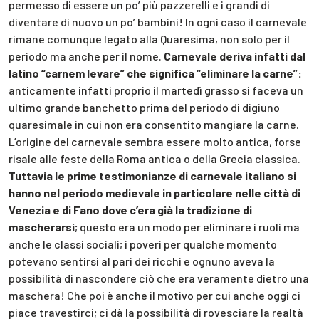
permesso di essere un po’ più pazzerelli e i grandi di
diventare di nuovo un po’ bambini! In ogni caso il carnevale
rimane comunque legato alla Quaresima, non solo per il
periodo ma anche per il nome.
Carnevale deriva infatti dal
latino “carnem levare” che significa “eliminare la carne”:
anticamente infatti proprio il martedì grasso si faceva un
ultimo grande banchetto prima del periodo di digiuno
quaresimale in cui non era consentito mangiare la carne.
L’origine del carnevale sembra essere molto antica, forse
risale alle feste della Roma antica o della Grecia classica.
Tuttavia le prime testimonianze di carnevale italiano si
hanno nel periodo medievale in particolare nelle città di
Venezia e di Fano dove c’era già la tradizione di
mascherarsi
; questo era un modo per eliminare i ruoli ma
anche le classi sociali; i poveri per qualche momento
potevano sentirsi al pari dei ricchi e ognuno aveva la
possibilità di nascondere ciò che era veramente dietro una
maschera! Che poi è anche il motivo per cui anche oggi ci
piace travestirci; ci dà la possibilità di rovesciare la realtà