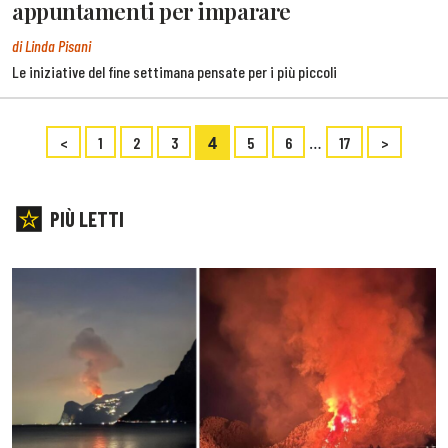
appuntamenti per imparare
di Linda Pisani
Le iniziative del fine settimana pensate per i più piccoli
4
…
<
1
2
3
5
6
17
>
PIÙ LETTI