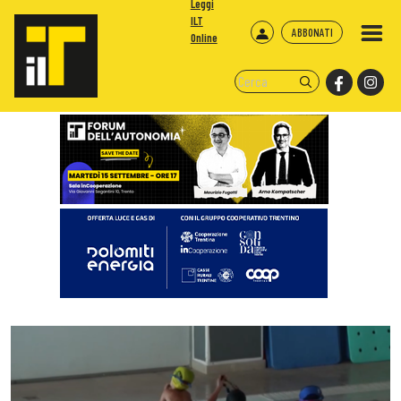
Leggi
ILT
ABBONATI
Online