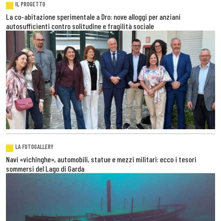
IL PROGETTO
La co-abitazione sperimentale a Dro: nove alloggi per anziani
autosufficienti contro solitudine e fragilità sociale
LA FOTOGALLERY
Navi «vichinghe», automobili, statue e mezzi militari: ecco i tesori
sommersi del Lago di Garda