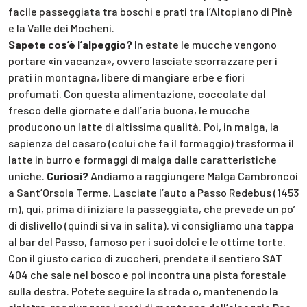
facile passeggiata tra boschi e prati tra l’Altopiano di Pinè
e la Valle dei Mocheni.
Sapete cos’è l’alpeggio?
In estate le mucche vengono
portare «in vacanza», ovvero lasciate scorrazzare per i
prati in montagna, libere di mangiare erbe e fiori
profumati. Con questa alimentazione, coccolate dal
fresco delle giornate e dall’aria buona, le mucche
producono un latte di altissima qualità. Poi, in malga, la
sapienza del casaro (colui che fa il formaggio) trasforma il
latte in burro e formaggi di malga dalle caratteristiche
uniche.
Curiosi?
Andiamo a raggiungere Malga Cambroncoi
a Sant’Orsola Terme. Lasciate l’auto a Passo Redebus (1453
m), qui, prima di iniziare la passeggiata, che prevede un po’
di dislivello (quindi si va in salita), vi consigliamo una tappa
al bar del Passo, famoso per i suoi dolci e le ottime torte.
Con il giusto carico di zuccheri, prendete il sentiero SAT
404 che sale nel bosco e poi incontra una pista forestale
sulla destra. Potete seguire la strada o, mantenendo la