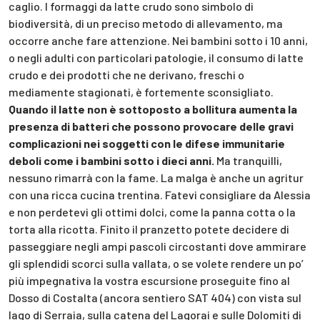
caglio. I formaggi da latte crudo sono simbolo di
biodiversità, di un preciso metodo di allevamento, ma
occorre anche fare attenzione. Nei bambini sotto i 10 anni,
o negli adulti con particolari patologie, il consumo di latte
crudo e dei prodotti che ne derivano, freschi o
mediamente stagionati, è fortemente sconsigliato.
Quando il latte non è sottoposto a bollitura aumenta la
presenza di batteri che possono provocare delle gravi
complicazioni nei soggetti con le difese immunitarie
deboli come i bambini sotto i dieci anni.
Ma tranquilli,
nessuno rimarrà con la fame. La malga è anche un agritur
con una ricca cucina trentina. Fatevi consigliare da Alessia
e non perdetevi gli ottimi dolci, come la panna cotta o la
torta alla ricotta. Finito il pranzetto potete decidere di
passeggiare negli ampi pascoli circostanti dove ammirare
gli splendidi scorci sulla vallata, o se volete rendere un po’
più impegnativa la vostra escursione proseguite fino al
Dosso di Costalta (ancora sentiero SAT 404) con vista sul
lago di Serraia, sulla catena del Lagorai e sulle Dolomiti di