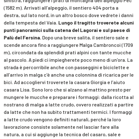
sinistra, raggiungere i prati di montagna dell’alpeggio Pec
(1582 m). Arrivati all’alpeggio, il sentiero 404 porta a
destra, sul lato nord, in un altro bosco dove vedrete i danni
della tempesta del Vaia.
Lungo il tragitto troverete alcuni
punti panoramici sulla catena del Lagorai e sul paese di
Palù del Fersina.
Dopo una breve salita, il sentiero sale e
scende ancora fino a raggiungere Malga Cambroncoi (1709
m), circondata da splendidi prati alpini con tante mucche
al pascolo. A piedi ci impiegherete poco meno di un’ora. La
strada è percorribile anche con passeggini e biciclette e
all’arrivo in malga c’è anche una colonnina di ricarica per le
bici. Ad accogliervi troverete la casara Giorgia e l’aiuto
casara Lisa. Sono loro che si alzano al mattino presto per
mungere le mucche e preparare i formaggi: dalla ricotta al
nostrano di malga a latte crudo, ovvero realizzati a partire
da latte che non ha subito trattamenti termici. I formaggi
a latte crudo vengono definiti naturali, perché la loro
lavorazione consiste solamente nel lasciar fare alla
natura, a cui si aggiunge la tecnica del casaro, sale e