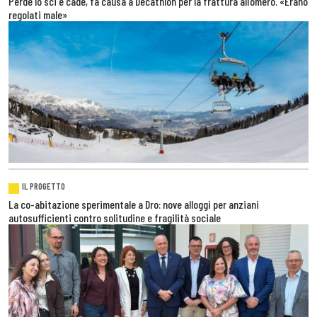
Perde lo sci e cade, fa causa a Decathlon per la frattura all’omero. «Erano
regolati male»
IL PROGETTO
La co-abitazione sperimentale a Dro: nove alloggi per anziani
autosufficienti contro solitudine e fragilità sociale