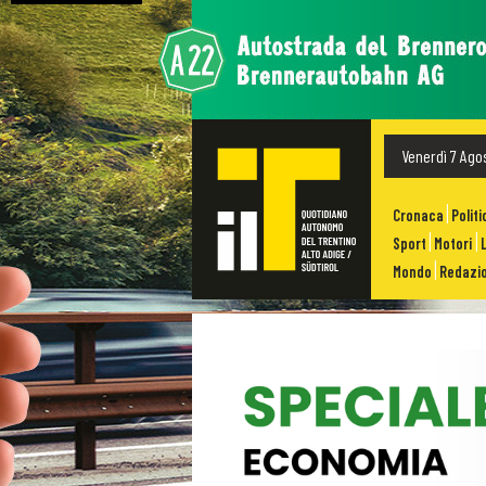
Venerdì 7 Ago
Cronaca
Politi
Sport
Motori
Mondo
Redazio