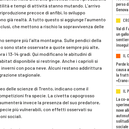
perso d
tilità e tempi di attività stanno mutando. L’arrivo
Genova
 riproduzione precoce di anfibi, lo sviluppo
sono già realtà. A tutto questo si aggiunge l’aumento
CR
inclusi, che mettono a rischio la sopravvivenza delle
Val di 
un gall
sentier
o sempre più l’alta montagna. Sulle pendici della
insegui
 sono state osservate a quote sempre più alte,
a i 13-14 gradi. Qui modificano le abitudini di
IL 
bitat disponibile si restringe. Anche i caprioli si
Perde lo
i inverni con poca neve. Alcuni restano addirittura
causa a
la fratt
igrazione stagionale.
«Erano 
useo delle scienze di Trento, indicano come il
IL 
mpetizioni fra specie. La civetta capogrosso
La co-a
ve aumenterà invece la presenza del suo predatore,
sperime
e specie più vulnerabili, con effetti osservati su
nove al
autosuf
ni sociali.
solitudi
sociale