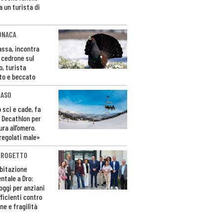
a un turista di
ONACA
Fassa, incontra
o cedrone sul
o, turista
to e beccato
CASO
 sci e cade, fa
 Decathlon per
ura all’omero.
regolati male»
PROGETTO
bitazione
ntale a Dro:
loggi per anziani
ficienti contro
ne e fragilità