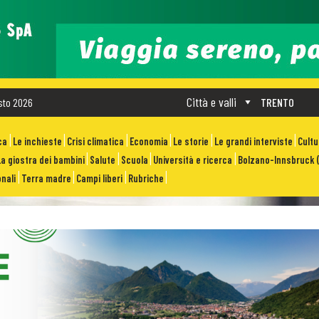
Città e valli
sto 2026
TRENTO
ca
Le inchieste
Crisi climatica
Economia
Le storie
Le grandi interviste
Cult
La giostra dei bambini
Salute
Scuola
Università e ricerca
Bolzano-Innsbruck (
nali
Terra madre
Campi liberi
Rubriche