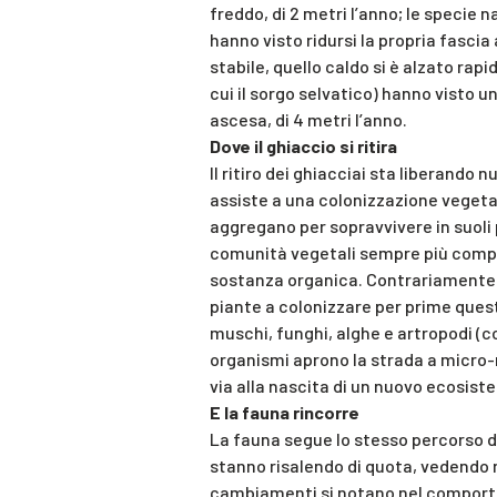
freddo, di 2 metri l’anno; le specie 
hanno visto ridursi la propria fascia
stabile, quello caldo si è alzato rapi
cui il sorgo selvatico) hanno visto u
ascesa, di 4 metri l’anno.
Dove il ghiaccio si ritira
Il ritiro dei ghiacciai sta liberando 
assiste a una colonizzazione vegetal
aggregano per sopravvivere in suoli 
comunità vegetali sempre più comples
sostanza organica. Contrariamente a
piante a colonizzare per prime questi
muschi, funghi, alghe e artropodi (col
organismi aprono la strada a micro-m
via alla nascita di un nuovo ecosist
E la fauna rincorre
La fauna segue lo stesso percorso de
stanno risalendo di quota, vedendo ri
cambiamenti si notano nel comportam