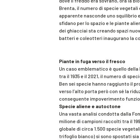
dove il freddo era sovrano, ora la bi
Brenta, il numero di specie vegetali è
apparente nasconde uno squilibrio ec
sfidano per lo spazio e le piante alie
dei ghiacciai sta creando spazi nuovi
batteri e coleotteri inaugurano la c
Piante in fuga verso il fresco
Un caso emblematico è quello della 
tra il 1935 e il 2021, il numero di spe
Ben sei specie hanno raggiunto il pro
verso l’alto porta però con sé la ri
conseguente impoverimento funziona
Specie aliene e autoctone
Una vasta analisi condotta dalla Fon
milione di campioni raccolti tra il 19
globale di circa 1.500 specie vegetali:
trifoglio bianco) si sono spostati sia