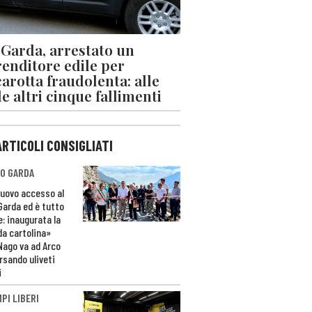
 Garda, arrestato un
enditore edile per
arotta fraudolenta: alle
le altri cinque fallimenti
ARTICOLI CONSIGLIATI
O GARDA
nuovo accesso al
 Garda ed è tutto
e: inaugurata la
da cartolina»
Nago va ad Arco
rsando uliveti
i
PI LIBERI