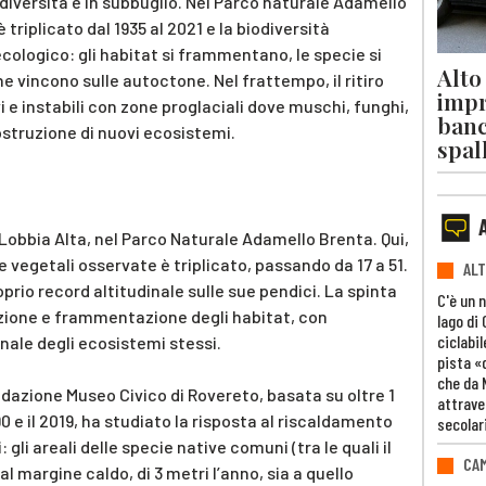
odiversità è in subbuglio. Nel Parco naturale Adamello
 triplicato dal 1935 al 2021 e la biodiversità
ologico: gli habitat si frammentano, le specie si
Alto
ne vincono sulle autoctone. Nel frattempo, il ritiro
impr
 e instabili con zone proglaciali dove muschi, funghi,
banc
ostruzione di nuovi ecosistemi.
spal
Lobbia Alta, nel Parco Naturale Adamello Brenta. Qui,
cie vegetali osservate è triplicato, passando da 17 a 51.
ALT
prio record altitudinale sulle sue pendici. La spinta
C'è un 
duzione e frammentazione degli habitat, con
lago di
ciclabil
le degli ecosistemi stessi.
pista «
che da 
dazione Museo Civico di Rovereto, basata su oltre 1
attrave
90 e il 2019, ha studiato la risposta al riscaldamento
secolar
 gli areali delle specie native comuni (tra le quali il
CAM
 al margine caldo, di 3 metri l’anno, sia a quello