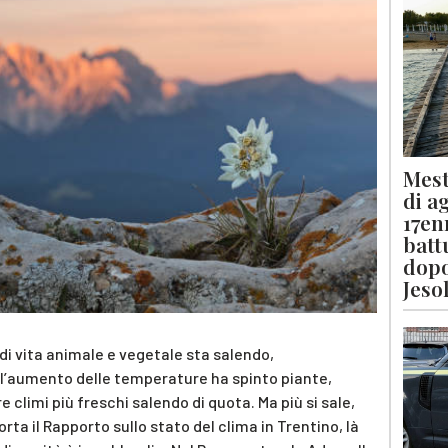
Mest
di a
17en
batt
dopo
Jeso
 di vita animale e vegetale sta salendo,
, l’aumento delle temperature ha spinto piante,
e climi più freschi salendo di quota. Ma più si sale,
porta il Rapporto sullo stato del clima in Trentino, là