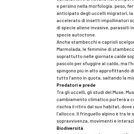
e persino nella morfologia: peso, fer
anticipato degli uccelli migratori, la
accelerato di insetti impollinatori 
di specie aliene invasive, parassiti 
specie autoctone.
Anche stambecchi e caprioli scelgon
Marmolada, le femmine di stambecco
soprattutto nelle giornate calde sopr
pascolo per sfuggire al caldo, ma l’ha
spingono più in alto approfittando d
tutto l’anno in quota, saltando la m
Predatori e prede
Tra gli uccelli, gli studi del Muse, M
cambiamento climatico porterà a co
rischia il ritiro dal suo habitat, do
l’allocco. Il fringuello alpino è tra l
sopravvivenza, movimenti e interazio
Biodiversità