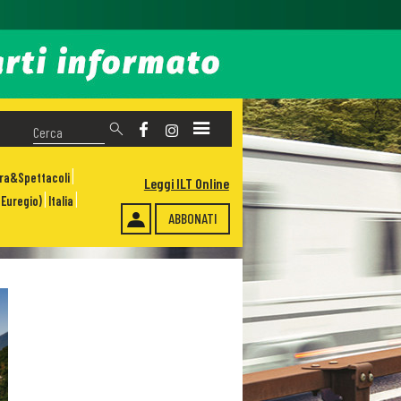
ura&Spettacoli
Leggi ILT Online
Euregio)
Italia
ABBONATI