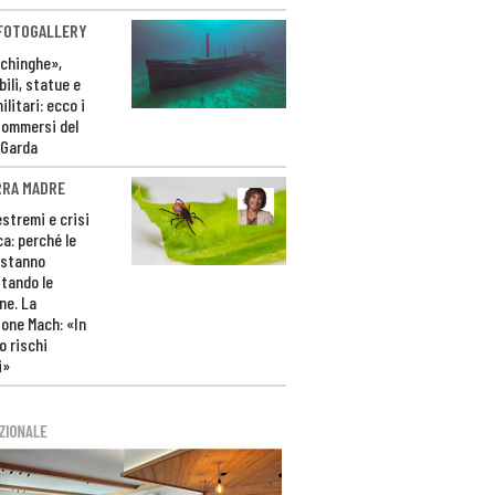
 FOTOGALLERY
ichinghe»,
ili, statue e
litari: ecco i
sommersi del
 Garda
RRA MADRE
estremi e crisi
ca: perché le
 stanno
tando le
ne. La
one Mach: «In
 rischi
i»