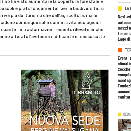
rentino ha visto aumentare la copertura forestale e
pascoli e prati, fondamentali per la biodiversità, si
LA
riva più dal turismo che dall’agricoltura, ma le
Navi «v
ncidono comunque sulla connettività ecologica. I
automob
mezzi mi
ampante: le trasformazioni recenti, rilevate anche
tesori 
anno alterato l’avifauna nidificante e messo sotto
Lago di
TE
Eventi 
climati
zecche
conquis
montag
Fondazi
aumento
sanitar