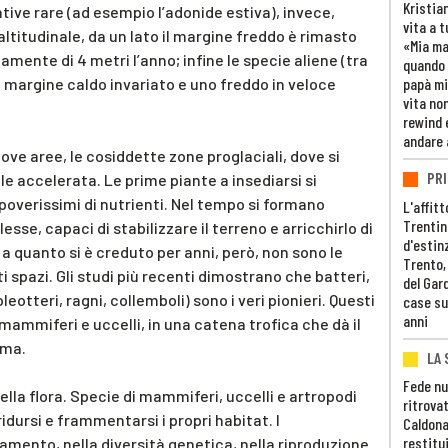
Kristia
native rare (ad esempio l’adonide estiva), invece,
vita a t
 altitudinale, da un lato il margine freddo è rimasto
«Mia m
damente di 4 metri l’anno; infine le specie aliene (tra
quando 
n margine caldo invariato e uno freddo in veloce
papà mi
vita non
rewind 
andare 
nuove aree, le cosiddette zone proglaciali, dove si
PRI
e accelerata. Le prime piante a insediarsi si
poverissimi di nutrienti. Nel tempo si formano
L'affitt
Trentino
se, capaci di stabilizzare il terreno e arricchirlo di
d'estin
 quanto si è creduto per anni, però, non sono le
Trento,
 spazi. Gli studi più recenti dimostrano che batteri,
del Gar
eotteri, ragni, collemboli) sono i veri pionieri. Questi
case su
anni
ammiferi e uccelli, in una catena trofica che dà il
ema.
LA 
Fede nu
lla flora. Specie di mammiferi, uccelli e artropodi
ritrovat
dursi e frammentarsi i propri habitat. I
Caldona
restitui
ento, nella diversità genetica, nella riproduzione