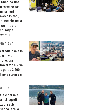
n Ghedina, una
utta velocità:
amma morì
avevo 15 anni,
 disse che nella
 c’è il tasto
e bisogna
avanti»
MO PIANO
o tradizionale in
 è in via
zione: tra
 Rovereto e Riva
da perse 2.500
l mercato in sei
STORIA
ziale persa e
a nel lago di
zzo: i sub
scono l’anello