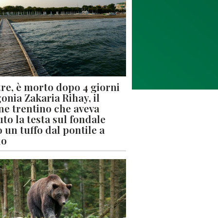
re, è morto dopo 4 giorni
gonia Zakaria Rihay, il
ne trentino che aveva
uto la testa sul fondale
 un tuffo dal pontile a
lo