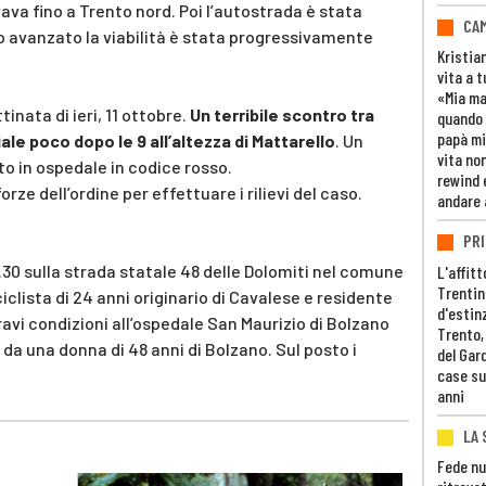
vava fino a Trento nord. Poi l’autostrada è stata
CAM
o avanzato la viabilità è stata progressivamente
Kristia
vita a t
«Mia m
inata di ieri, 11 ottobre.
Un terribile scontro tra
quando 
papà mi
le poco dopo le 9 all’altezza di Mattarello
. Un
vita non
to in ospedale in codice rosso.
rewind 
orze dell’ordine per effettuare i rilievi del caso.
andare 
PRI
.30 sulla strada statale 48 delle Dolomiti nel comune
L'affitt
Trentino
clista di 24 anni originario di Cavalese e residente
d'estin
ravi condizioni all’ospedale San Maurizio di Bolzano
Trento,
da una donna di 48 anni di Bolzano. Sul posto i
del Gar
case su
anni
LA 
Fede nu