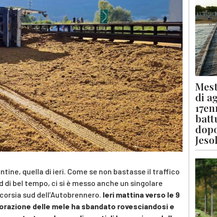
Mest
di a
17en
batt
dopo
Jeso
ntine, quella di ieri. Come se non bastasse il traffico
d di bel tempo, ci si è messo anche un singolare
a corsia sud dell’Autobrennero.
Ieri mattina verso le 9
avorazione delle mele ha sbandato rovesciandosi e