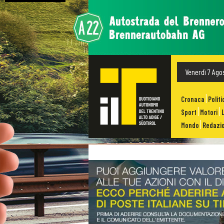
Venerdì 7 Ago
Cronaca
Politi
Sport
Motori
Mondo
Redazio