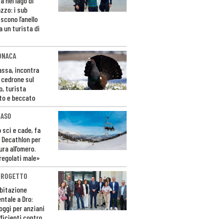
a nel lago di
zzo: i sub
scono l’anello
a un turista di
ONACA
Fassa, incontra
o cedrone sul
o, turista
to e beccato
CASO
 sci e cade, fa
 Decathlon per
ura all’omero.
regolati male»
PROGETTO
bitazione
ntale a Dro:
loggi per anziani
ficienti contro