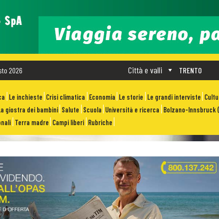
Città e valli
sto 2026
TRENTO
ca
Le inchieste
Crisi climatica
Economia
Le storie
Le grandi interviste
Cult
La giostra dei bambini
Salute
Scuola
Università e ricerca
Bolzano-Innsbruck (
nali
Terra madre
Campi liberi
Rubriche