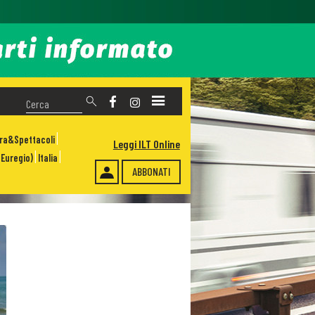
ura&Spettacoli
Leggi ILT Online
Euregio)
Italia
ABBONATI