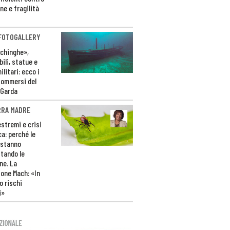
ne e fragilità
 FOTOGALLERY
ichinghe»,
ili, statue e
litari: ecco i
sommersi del
 Garda
RRA MADRE
estremi e crisi
ca: perché le
 stanno
tando le
ne. La
one Mach: «In
 rischi
i»