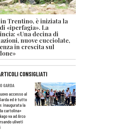
in Trentino, è iniziata la
 di «iperfagia». La
incia: «Una decina di
azioni, nuove cucciolate,
enza in crescita sul
done»
ARTICOLI CONSIGLIATI
O GARDA
nuovo accesso al
 Garda ed è tutto
e: inaugurata la
da cartolina»
Nago va ad Arco
rsando uliveti
i