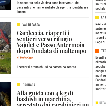
In soccorso della vittima sono intervenuti dei
solitudi
passanti che hanno aiutato gli agenti a identificare
sociale
l'uomo
LA
Navi «v
VAL DI FASSA
automob
Gardeccia, riaperti i
mezzi mi
sentieri verso rifugio
tesori 
Lago di
Vajolet e Passo Antermoia
dopo l'ondata di maltempo
TE
Eventi 
di Redazione
climati
zecche
I percorsi erano chiusi da domenica scorsa
conquis
montag
Fondazi
aumento
CRONACA
sanitar
Alla guida con 4 kg di
hashish in macchina,
arrestato dai carabinieri un