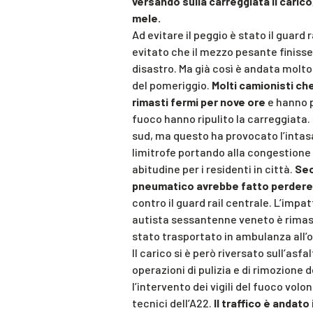
versando sulla carreggiata il carico
mele.
Ad evitare il peggio è stato il guard
evitato che il mezzo pesante finisse
disastro. Ma già così è andata molto 
del pomeriggio.
Molti camionisti che
rimasti fermi per nove ore
e hanno p
fuoco hanno ripulito la carreggiata. 
sud, ma questo ha provocato l’intas
limitrofe portando alla congestione
abitudine per i residenti in città.
Sec
pneumatico avrebbe fatto perdere 
contro il guard rail centrale. L’impa
autista sessantenne veneto è rimast
stato trasportato in ambulanza all’
Il carico si è però riversato sull’as
operazioni di pulizia e di rimozione 
l’intervento dei vigili del fuoco volon
tecnici dell’A22.
Il traffico è andato