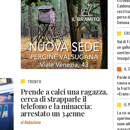
ritrovat
Caldona
restitui
perso d
Genova
CR
Val di 
un gall
sentier
insegui
IL 
Perde lo
TRENTO
causa a
la fratt
Prende a calci una ragazza,
«Erano 
cerca di strapparle il
telefono e la minaccia:
IL 
arrestato un 34enne
La co-a
sperime
di Redazione
nove al
autosuf