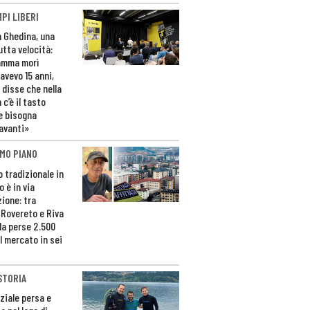
PI LIBERI
n Ghedina, una
utta velocità:
amma morì
avevo 15 anni,
 disse che nella
 c’è il tasto
e bisogna
avanti»
MO PIANO
o tradizionale in
 è in via
zione: tra
 Rovereto e Riva
da perse 2.500
l mercato in sei
STORIA
ziale persa e