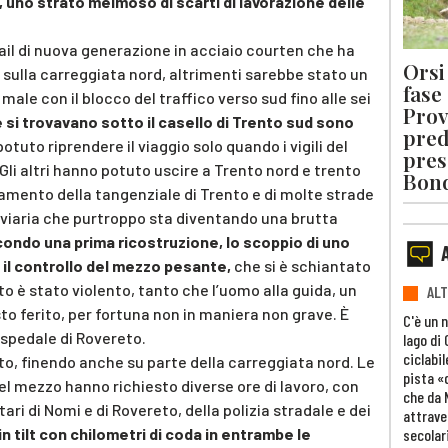
, uno strato melmoso di scarti di lavorazione delle
 rail di nuova generazione in acciaio courten che ha
Orsi 
 sulla carreggiata nord, altrimenti sarebbe stato un
fase
male con il blocco del traffico verso sud fino alle sei
Prov
 si trovavano sotto il casello di Trento sud sono
pred
otuto riprendere il viaggio solo quando i vigili del
pres
Gli altri hanno potuto uscire a Trento nord e trento
Bon
amento della tangenziale di Trento e di molte strade
 viaria che purtroppo sta diventando una brutta
ondo una prima ricostruzione, lo scoppio di uno
il controllo del mezzo pesante,
che si è schiantato
tto è stato violento, tanto che l’uomo alla guida, un
ALT
o ferito, per fortuna non in maniera non grave. È
C'è un 
ospedale di Rovereto.
lago di
ciclabil
falto, finendo anche su parte della carreggiata nord. Le
pista «
del mezzo hanno richiesto diverse ore di lavoro, con
che da 
tari di Nomi e di Rovereto, della polizia stradale e dei
attrave
 in tilt con chilometri di coda in entrambe le
secolar