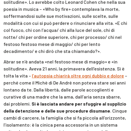
solitudine». Lo avrebbe colto Leonard Cohen che nella sua
poesia in musica – «Who by fire» contemplava la morte,
soffermandosi sulle sue motivazioni, sulle scelte, sulle
modalità con cui si può perdere o rinunciare alla vita. «E chi
col fuoco, chi con l’acqua/ chi alla luce del sole, chi di
notte/ chi per ordine superiore, chi per processo/ chi nel
festoso festoso mese di maggio/ chi per lento
decadimento/ e chi dirò che sta chiamando?».
Abrar se n’è andata «nel festoso mese di maggio» e «in
solitudine». Aveva 21 anni, la primavera dell’esistenza. Si è
tolta la vita –
l’autopsia chiarirà oltre ogni dubbio e dolore
–
perché come il Michè di De André non poteva stare sei anni
lontano da te. Dalla libertà, dalle parole accoglienti e
curative di una madre che la ama, dall’aria senza sbarre,
dai problemi.
Si è lasciata andare per sfuggire al supplizio
della detenzione e delle sue procedure disumane
. Cinque
cambi di carcere, la famiglia che si fa piccola all’orizzonte,
l’isolamento: è la cinica pena accessoria in un sistema