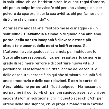
in solitudine, chi coi barbiturici/chi in questi regni d’amore,
chi per un colpo improvviso/e chi per una valanga, chi per
polvere da sparo/chi per la sua avidità, chi per fame/e chi
dirò che sta chiamando?».
Abrar se n’è andata «nel festoso mese di maggio» e «in
solitudine».
Eleviamola a simbolo di quello che abbiamo
perso, della nostra incapacità di avere attese più
altruiste e umane, della nostra indifferenza
. Se
l’Autonomia vale qualcosa, usiamola per inchiodare lo
Stato alle sue responsabilità, per esautorarlo se non è in
grado di redimere l’errore e di costruire nuova vita. Di
perdonare. Di affermare il diritto, anche dei detenuti e
delle detenute, perché è da qui che si misura la qualità di
una democrazia e delle sue relazioni.
E con la sorte di
Abrar abbiamo perso tutti.
Tutti colpevoli. Ma nessuno di
noi pagherà il conto.
«E chi per coraggioso assenso, chi per
incidente/chi in solitudine, chi in questo specchio/chi per
ordine della sua signora, chi di propria mano/chi in catene