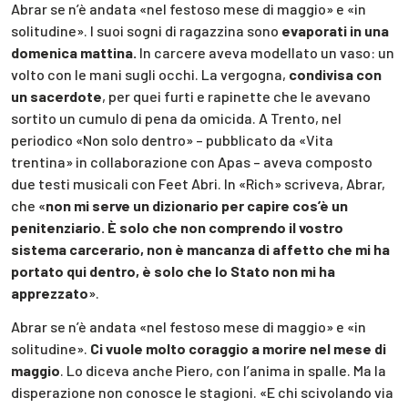
Abrar se n’è andata «nel festoso mese di maggio» e «in
solitudine». I suoi sogni di ragazzina sono
evaporati in una
domenica mattina.
In carcere aveva modellato un vaso: un
volto con le mani sugli occhi. La vergogna,
condivisa con
un sacerdote
, per quei furti e rapinette che le avevano
sortito un cumulo di pena da omicida. A Trento, nel
periodico «Non solo dentro» – pubblicato da «Vita
trentina» in collaborazione con Apas – aveva composto
due testi musicali con Feet Abri. In «Rich» scriveva, Abrar,
che «
non mi serve un dizionario per capire cos’è un
penitenziario. È solo che non comprendo il vostro
sistema carcerario, non è mancanza di affetto che mi ha
portato qui dentro, è solo che lo Stato non mi ha
apprezzato
».
Abrar se n’è andata «nel festoso mese di maggio» e «in
solitudine».
Ci vuole molto coraggio a morire nel mese di
maggio
. Lo diceva anche Piero, con l’anima in spalle. Ma la
disperazione non conosce le stagioni. «E chi scivolando via