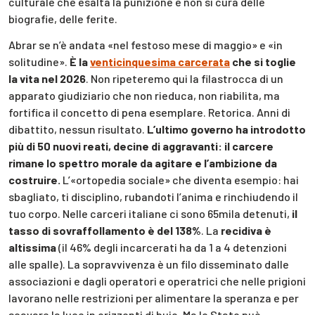
culturale che esalta la punizione e non si cura delle
biografie, delle ferite.
Abrar se n’è andata «nel festoso mese di maggio» e «in
solitudine».
È la
venticinquesima carcerata
che si toglie
la vita nel 2026
. Non ripeteremo qui la filastrocca di un
apparato giudiziario che non rieduca, non riabilita, ma
fortifica il concetto di pena esemplare. Retorica. Anni di
dibattito, nessun risultato.
L’ultimo governo ha introdotto
più di 50 nuovi reati, decine di aggravanti: il carcere
rimane lo spettro morale da agitare e l’ambizione da
costruire.
L’«ortopedia sociale» che diventa esempio: hai
sbagliato, ti disciplino, rubandoti l’anima e rinchiudendo il
tuo corpo. Nelle carceri italiane ci sono 65mila detenuti,
il
tasso di sovraffollamento è del 138%
. La
recidiva è
altissima
(il 46% degli incarcerati ha da 1 a 4 detenzioni
alle spalle). La sopravvivenza è un filo disseminato dalle
associazioni e dagli operatori e operatrici che nelle prigioni
lavorano nelle restrizioni per alimentare la speranza e per
scavare la luce in orizzonti di buio. Ma lo Stato può