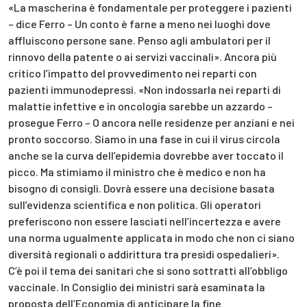
«La mascherina è fondamentale per proteggere i pazienti
– dice Ferro – Un conto è farne a meno nei luoghi dove
affluiscono persone sane. Penso agli ambulatori per il
rinnovo della patente o ai servizi vaccinali». Ancora più
critico l’impatto del provvedimento nei reparti con
pazienti immunodepressi. «Non indossarla nei reparti di
malattie infettive e in oncologia sarebbe un azzardo –
prosegue Ferro – O ancora nelle residenze per anziani e nei
pronto soccorso. Siamo in una fase in cui il virus circola
anche se la curva dell’epidemia dovrebbe aver toccato il
picco. Ma stimiamo il ministro che è medico e non ha
bisogno di consigli. Dovrà essere una decisione basata
sull’evidenza scientifica e non politica. Gli operatori
preferiscono non essere lasciati nell’incertezza e avere
una norma ugualmente applicata in modo che non ci siano
diversità regionali o addirittura tra presidi ospedalieri».
C’è poi il tema dei sanitari che si sono sottratti all’obbligo
vaccinale. In Consiglio dei ministri sarà esaminata la
proposta dell’Economia di anticipare la fine