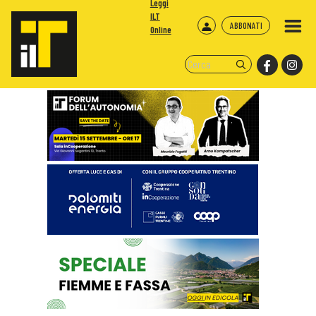
Leggi
ILT
ABBONATI
Online