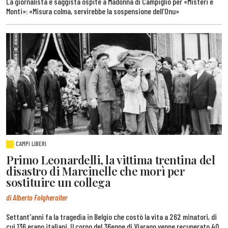
La giornalista e saggista ospite a Madonna di Campiglio per «Misteri e
Monti»: «Misura colma, servirebbe la sospensione dell'Onu»
CAMPI LIBERI
Primo Leonardelli, la vittima trentina del
disastro di Marcinelle che morì per
sostituire un collega
di Alberto Folgheraiter
Settant'anni fa la tragedia in Belgio che costò la vita a 262 minatori, di
cui 136 erano italiani. Il corpo del 36enne di Viarago venne recuperato 40