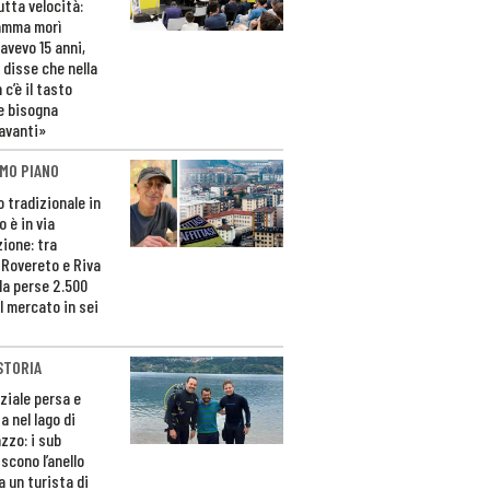
utta velocità:
amma morì
avevo 15 anni,
 disse che nella
 c’è il tasto
e bisogna
avanti»
MO PIANO
o tradizionale in
 è in via
zione: tra
 Rovereto e Riva
da perse 2.500
l mercato in sei
STORIA
ziale persa e
a nel lago di
zzo: i sub
scono l’anello
a un turista di