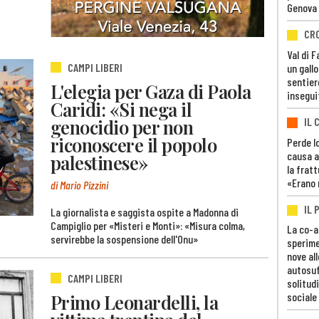
Genova
CR
Val di 
CAMPI LIBERI
un gall
sentier
L'elegia per Gaza di Paola
insegui
Caridi: «Si nega il
IL 
genocidio per non
riconoscere il popolo
Perde lo
causa a
palestinese»
la fratt
«Erano 
di Mario Pizzini
IL 
La giornalista e saggista ospite a Madonna di
Campiglio per «Misteri e Monti»: «Misura colma,
La co-a
servirebbe la sospensione dell'Onu»
sperime
nove al
autosuf
CAMPI LIBERI
solitudi
sociale
Primo Leonardelli, la