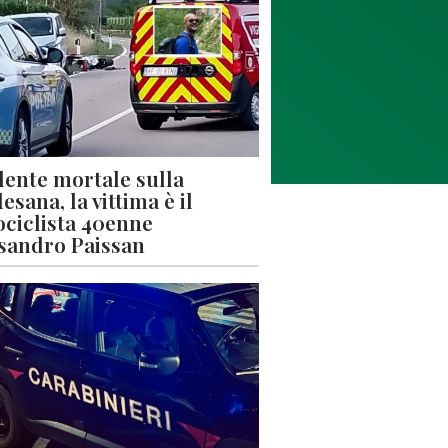
dente mortale sulla
esana, la vittima è il
ciclista 40enne
sandro Paissan