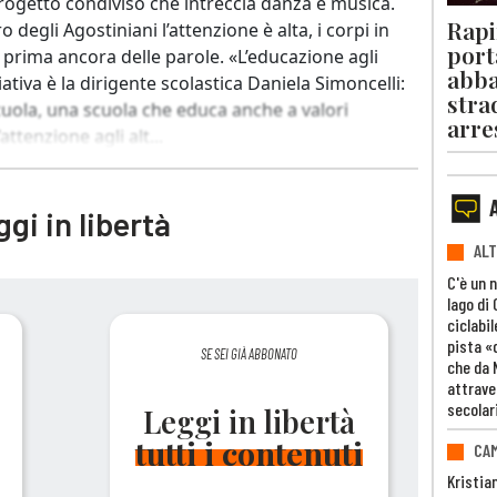
rogetto condiviso che intreccia danza e musica.
Rapi
ro degli Agostiniani l’attenzione è alta, i corpi in
port
rima ancora delle parole. «L’educazione agli
abba
ziativa è la dirigente scolastica Daniela Simoncelli:
stra
scuola, una scuola che educa anche a valori
arre
ttenzione agli alt...
gi in libertà
ALT
C'è un 
lago di
ciclabil
pista «
SE SEI GIÀ ABBONATO
che da 
attrave
secolar
Leggi in libertà
tutti i contenuti
CAM
Kristia