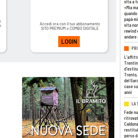
vita a t
«Mia m
quando 
papà mi
o
Accedi ora con il tuo abbonamento
vita non
m
SITO PREMIUM o COMBO DIGITALE
rewind 
andare 
LOGIN
PRI
L'affitt
Trentino
d'estin
Trento,
del Gar
case su
anni
LA 
Fede nu
ritrovat
Caldona
restitui
perso d