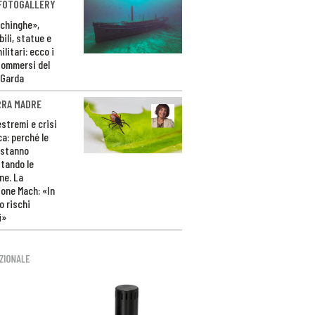
 FOTOGALLERY
ichinghe»,
ili, statue e
litari: ecco i
sommersi del
 Garda
RRA MADRE
estremi e crisi
ca: perché le
 stanno
tando le
ne. La
one Mach: «In
 rischi
i»