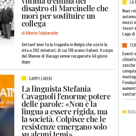
vittima trentina del
LA
disastro di Marcinelle che
Navi «v
morì per sostituire un
automob
collega
mezzi mi
tesori 
di Alberto Folgheraiter
Lago di
Settant'anni fa la tragedia in Belgio che costò la
TE
vita a 262 minatori, di cui 136 erano italiani. Il corpo
Eventi 
del 36enne di Viarago venne recuperato 40 giorni
climati
dopo
zecche
conquis
montag
CAMPI LIBERI
Fondazi
La linguista Stefania
aumento
Cavagnoli l'enorme potere
sanitar
delle parole: «Non è la
lingua a essere rigida, ma
la società. Colpisce che le
resistenze emergano solo
su alcuni temi»