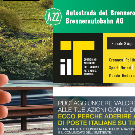
Sabato 8 Ago
Cronaca
Politi
Sport
Motori
Mondo
Redazio