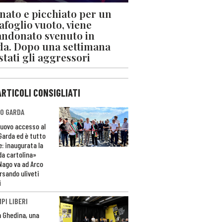
nato e picchiato per un
afoglio vuoto, viene
ndonato svenuto in
da. Dopo una settimana
stati gli aggressori
ARTICOLI CONSIGLIATI
O GARDA
nuovo accesso al
 Garda ed è tutto
e: inaugurata la
da cartolina»
Nago va ad Arco
rsando uliveti
i
PI LIBERI
n Ghedina, una