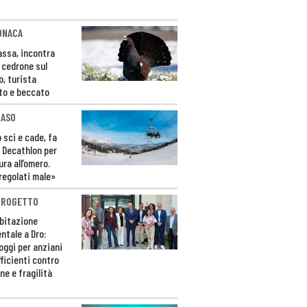
ONACA
Fassa, incontra
o cedrone sul
o, turista
to e beccato
CASO
 sci e cade, fa
 Decathlon per
ura all’omero.
regolati male»
PROGETTO
bitazione
ntale a Dro:
loggi per anziani
ficienti contro
ne e fragilità