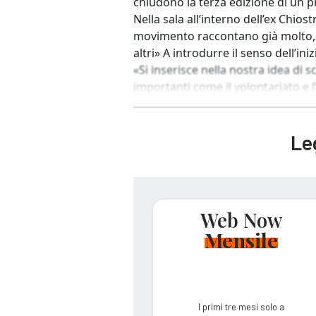
chiudono la terza edizione di un p
Nella sala all’interno dell’ex Chiost
movimento raccontano già molto, p
altri» A introdurre il senso dell’ini
«Si inserisce nella nostra idea di 
importanti come il volontariato e l’a
Leg
Web Now
Mensile
I primi tre mesi solo a