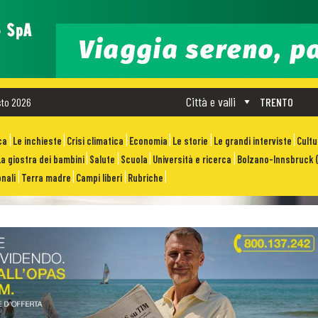
Città e valli
sto 2026
TRENTO
ca
Le inchieste
Crisi climatica
Economia
Le storie
Le grandi interviste
Cult
La giostra dei bambini
Salute
Scuola
Università e ricerca
Bolzano-Innsbruck (
nali
Terra madre
Campi liberi
Rubriche