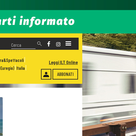
ura&Spettacoli
Leggi ILT Online
Euregio)
Italia
ABBONATI