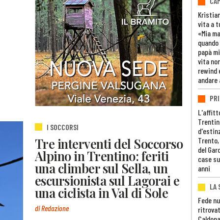
CAM
Kristia
vita a t
«Mia m
quando 
papà mi
vita non
rewind 
andare 
PRI
L'affitt
Trentino
I SOCCORSI
d'estin
Tre interventi del Soccorso
Trento,
del Gar
Alpino in Trentino: feriti
case su
una climber sul Sella, un
anni
escursionista sul Lagorai e
LA 
una ciclista in Val di Sole
Fede nu
di Redazione
ritrovat
Caldona