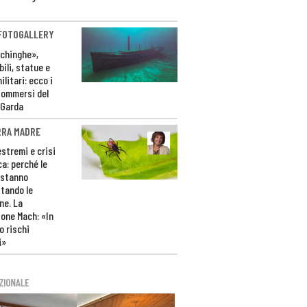
 FOTOGALLERY
ichinghe»,
ili, statue e
litari: ecco i
sommersi del
 Garda
RRA MADRE
estremi e crisi
ca: perché le
 stanno
tando le
ne. La
one Mach: «In
 rischi
i»