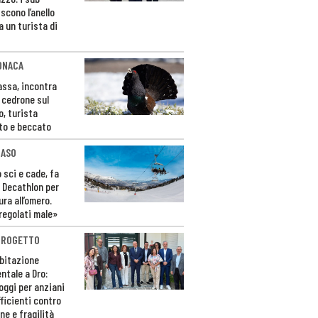
scono l’anello
a un turista di
ONACA
Fassa, incontra
o cedrone sul
o, turista
to e beccato
CASO
 sci e cade, fa
 Decathlon per
ura all’omero.
regolati male»
PROGETTO
bitazione
ntale a Dro:
loggi per anziani
ficienti contro
ne e fragilità