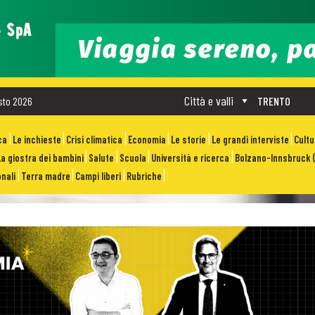
Città e valli
sto 2026
TRENTO
ca
Le inchieste
Crisi climatica
Economia
Le storie
Le grandi interviste
Cult
La giostra dei bambini
Salute
Scuola
Università e ricerca
Bolzano-Innsbruck (
nali
Terra madre
Campi liberi
Rubriche