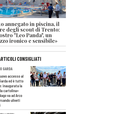
o annegato in piscina, il
re degli scout di Trento:
nostro "Leo Panda", un
zzo ironico e sensibile»
ARTICOLI CONSIGLIATI
O GARDA
nuovo accesso al
 Garda ed è tutto
e: inaugurata la
da cartolina»
Nago va ad Arco
rsando uliveti
i