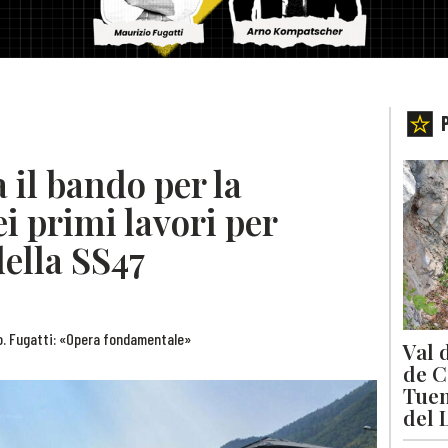
 il bando per la
i primi lavori per
ella SS47
lio. Fugatti: «Opera fondamentale»
Val 
de C
Tuen
del 