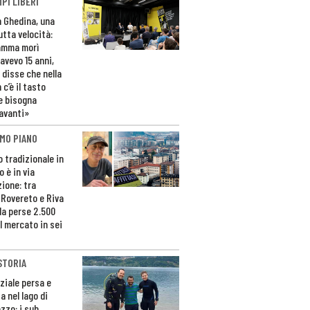
PI LIBERI
n Ghedina, una
utta velocità:
amma morì
avevo 15 anni,
 disse che nella
 c’è il tasto
e bisogna
avanti»
MO PIANO
o tradizionale in
 è in via
zione: tra
 Rovereto e Riva
da perse 2.500
l mercato in sei
STORIA
ziale persa e
a nel lago di
zzo: i sub