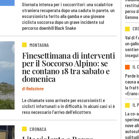
Giornata intensa per i soccorritori: una scalatrice
restitui
straniera recuperata dopo una caduta in parete, un
perso d
escursionista ferito alla gamba e una giovane
Genova
ciclista soccorsa dopo un grave incidente sul
percorso downhill Black Snake
CR
Val di 
un gall
MONTAGNA
sentier
Finesettimana di interventi
insegui
per il Soccorso Alpino: se
IL 
ne contano 18 tra sabato e
Perde lo
domenica
causa a
la fratt
di Redazione
«Erano 
Le chiamate sono arrivate per escursionisti e
IL 
ciclisti infortunati o in difficoltà. In alcuni casi si è
reso necessario l'arrivo dell'elicottero
La co-a
sperime
nove al
CRONACA
autosuf
solitudi