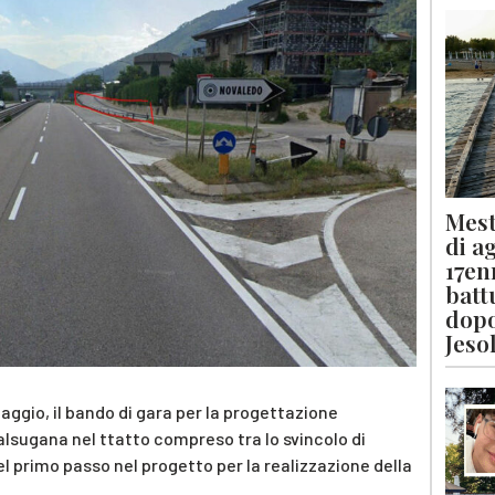
Mest
di a
17en
batt
dopo
Jeso
aggio, il bando di gara per la progettazione
alsugana nel ttatto compreso tra lo svincolo di
el primo passo nel progetto per la realizzazione della