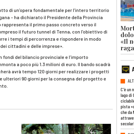
lotto di un’opera fondamentale per l’intero territorio
ugana – ha dichiarato il Presidente della Provincia
 rappresenta il primo passo concreto verso il
Mort
mpreso il futuro tunnel di Tenna, con l’obiettivo di
dolo
durre i tempi di percorrenza e rispondere in modo
«Il 
 dei cittadini e delle imprese».
raga
 fondi del bilancio provinciale e l’importo
onta a poco più 1.3 milioni di euro. Il bando scadrà
icherà avrà tempo 120 giorni per realizzare i progetti
e ulteriori 90 giorni per la consegna del progetto e
ALT
nto.
C'è un 
lago di
ciclabil
pista «
che da 
attrave
secolar