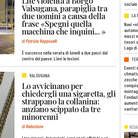
Lite violenta a Borgo
sociale
Valsugana, parapiglia tra
due uomini a causa della
LA
frase «Spegni quella
Navi «v
macchina che inquini... »
automob
mezzi mi
di Patrizia Rapposelli
tesori 
Lago di
È successo nella serata di lunedì a due passi dal
centro del paese. Lievi le lesioni
TE
Eventi 
climati
VALSUGANA
zecche
Lo avvicinano per
conquis
chiedergli una sigaretta, gli
montag
Fondazi
strappano la collanina:
aumento
anziano scippato da tre
sanitar
minorenni
di Redazione
I tra giovani, denunciati, sono stati affidati a un