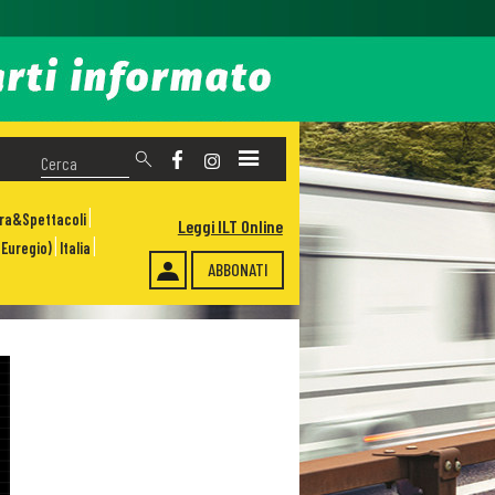
ura&Spettacoli
Leggi ILT Online
Euregio)
Italia
ABBONATI