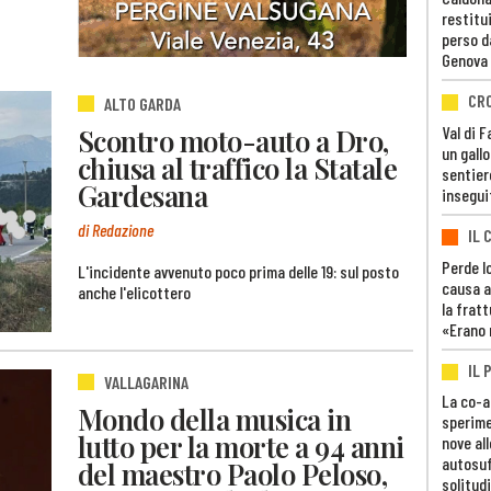
restitui
perso d
Genova
CR
ALTO GARDA
Val di 
Scontro moto-auto a Dro,
un gall
chiusa al traffico la Statale
sentier
Gardesana
insegui
di Redazione
IL 
Perde lo
L'incidente avvenuto poco prima delle 19: sul posto
causa a
anche l'elicottero
la fratt
«Erano 
IL 
VALLAGARINA
La co-a
Mondo della musica in
sperime
lutto per la morte a 94 anni
nove al
autosuf
del maestro Paolo Peloso,
solitudi