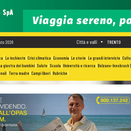
Città e valli
sto 2026
TRENTO
ca
Le inchieste
Crisi climatica
Economia
Le storie
Le grandi interviste
Cult
La giostra dei bambini
Salute
Scuola
Università e ricerca
Bolzano-Innsbruck (
nali
Terra madre
Campi liberi
Rubriche