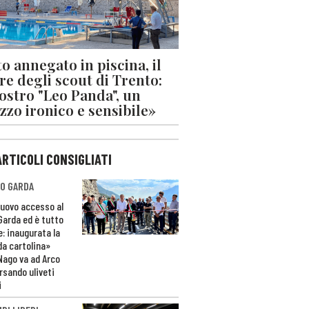
o annegato in piscina, il
re degli scout di Trento:
nostro "Leo Panda", un
zzo ironico e sensibile»
ARTICOLI CONSIGLIATI
O GARDA
nuovo accesso al
 Garda ed è tutto
e: inaugurata la
da cartolina»
Nago va ad Arco
rsando uliveti
i