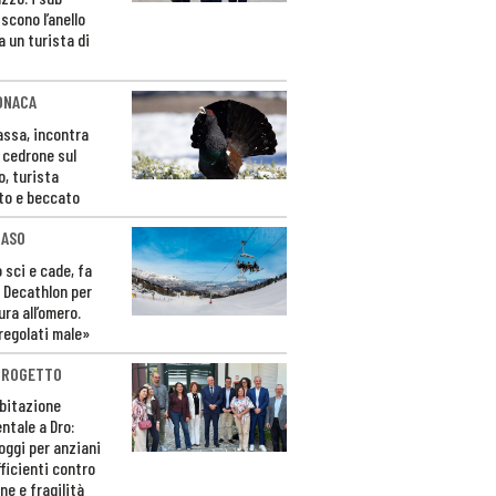
scono l’anello
a un turista di
ONACA
Fassa, incontra
o cedrone sul
o, turista
to e beccato
CASO
 sci e cade, fa
 Decathlon per
ura all’omero.
regolati male»
PROGETTO
bitazione
ntale a Dro:
loggi per anziani
ficienti contro
ne e fragilità