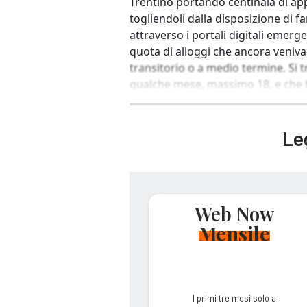
Trentino portando centinaia di appa
togliendoli dalla disposizione di f
attraverso i portali digitali emer
quota di alloggi che ancora venivan
transitorio o a medio termine. Si t
qualche mese, massimo 18, e che h
Leg
Web Now
Mensile
I primi tre mesi solo a