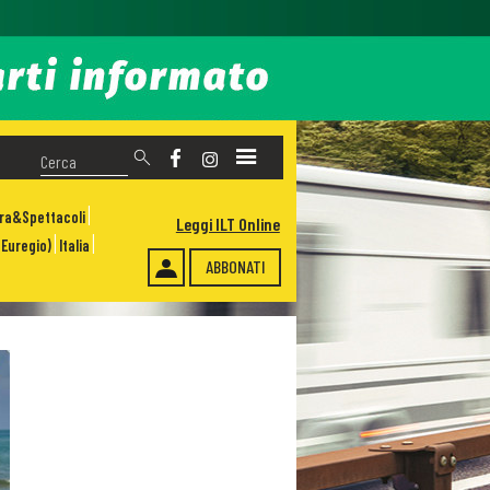
ura&Spettacoli
Leggi ILT Online
Euregio)
Italia
ABBONATI