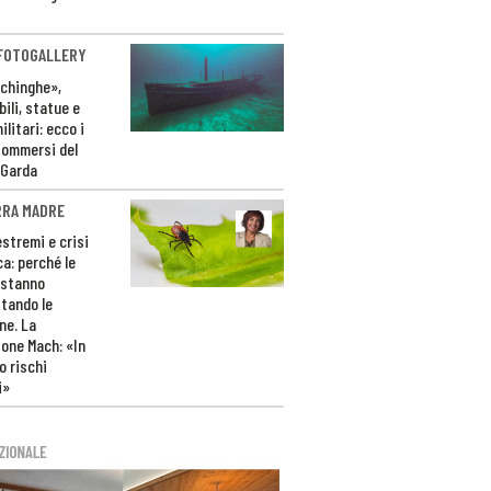
 FOTOGALLERY
ichinghe»,
ili, statue e
litari: ecco i
sommersi del
 Garda
RRA MADRE
estremi e crisi
ca: perché le
 stanno
tando le
ne. La
one Mach: «In
 rischi
i»