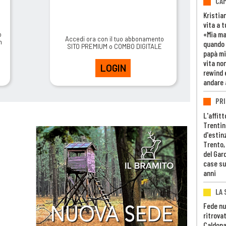
CAM
Kristia
vita a t
«Mia m
o
Accedi ora con il tuo abbonamento
m
quando 
SITO PREMIUM o COMBO DIGITALE
papà mi
vita non
LOGIN
rewind 
andare 
PRI
L'affitt
Trentino
d'estin
Trento,
del Gar
case su
anni
LA 
Fede nu
ritrovat
Caldona