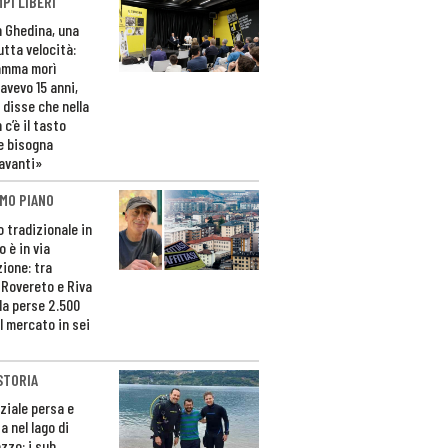
PI LIBERI
n Ghedina, una
utta velocità:
amma morì
avevo 15 anni,
 disse che nella
 c’è il tasto
e bisogna
avanti»
MO PIANO
o tradizionale in
 è in via
zione: tra
 Rovereto e Riva
da perse 2.500
l mercato in sei
STORIA
ziale persa e
a nel lago di
zzo: i sub