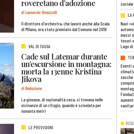
roveretano d'adozione
sociale
di Leonardo Omezzolli
LA
Il direttore d'orchestra, che lavorò anche alla Scala
Navi «v
di Milano, era stato premiato dal Comune nel 2019
automob
mezzi mi
tesori 
VAL DI FASSA
Lago di
Cade sul Latemar durante
TE
un'escursione in montagna:
Eventi 
morta la 13enne Kristina
climati
Jikova
zecche
conquis
di Redazione
montag
Fondazi
La giovane, di nazionalità ceca, si trovava nelle
aumento
vicinanze di un rifugio, quando è scivolata per
sanitar
novanta metri
LE PREVISIONI