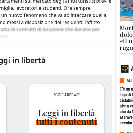
rtamenti sul mercato degli affitti turistici brevi e
amiglie, lavoratori e studenti. Ora sempre
ge un nuovo fenomeno che va ad intaccare quella
o messi a disposizione dei residenti: l’affitto
Mort
ratta di contratti di locazione che durano per
dolo
an...
«Il 
raga
gi in libertà
ALT
C'è un 
lago di
SE SEI GIÀ ABBONATO
ciclabil
pista «
Leggi in libertà
che da 
attrave
tutti i contenuti
secolar