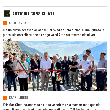
ARTICOLI CONSIGLIATI
ALTO GARDA
C'è un nuovo accesso al lago di Garda ed è tutto ciclabile: inaugurata la
pista «da cartolina» che da Nago va ad Arco attraversando uliveti
secolari
CAMPI LIBERI
Kristian Ghedina, una vita a tutta velocità: «Mia mamma morì quando
avevo 15 anni, papà mi disse che nella vita non c’è il tasto rewind e