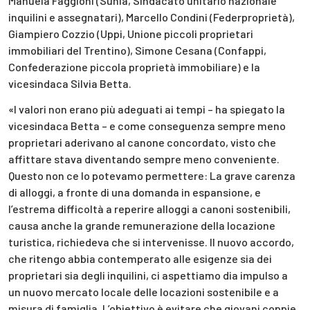
Manuela Faggioni (Sunia, Sindacato unitario nazionale
inquilini e assegnatari), Marcello Condini (Federproprietà),
Giampiero Cozzio (Uppi, Unione piccoli proprietari
immobiliari del Trentino), Simone Cesana (Confappi,
Confederazione piccola proprietà immobiliare) e la
vicesindaca Silvia Betta.
«I valori non erano più adeguati ai tempi – ha spiegato la
vicesindaca Betta – e come conseguenza sempre meno
proprietari aderivano al canone concordato, visto che
affittare stava diventando sempre meno conveniente.
Questo non ce lo potevamo permettere: La grave carenza
di alloggi, a fronte di una domanda in espansione, e
l’estrema difficoltà a reperire alloggi a canoni sostenibili,
causa anche la grande remunerazione della locazione
turistica, richiedeva che si intervenisse. Il nuovo accordo,
che ritengo abbia contemperato alle esigenze sia dei
proprietari sia degli inquilini, ci aspettiamo dia impulso a
un nuovo mercato locale delle locazioni sostenibile e a
misura di famiglia. L’obiettivo è evitare che giovani coppie