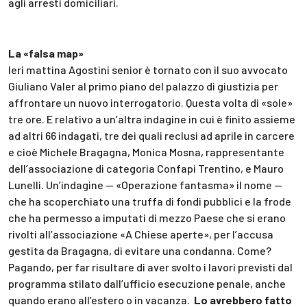
agli arresti domiciliari.
La «falsa map»
Ieri mattina Agostini senior è tornato con il suo avvocato
Giuliano Valer al primo piano del palazzo di giustizia per
affrontare un nuovo interrogatorio. Questa volta di «sole»
tre ore. E relativo a un’altra indagine in cui è finito assieme
ad altri 66 indagati, tre dei quali reclusi ad aprile in carcere
e cioè Michele Bragagna, Monica Mosna, rappresentante
dell’associazione di categoria Confapi Trentino, e Mauro
Lunelli. Un’indagine — «Operazione fantasma» il nome —
che ha scoperchiato una truffa di fondi pubblici e la frode
che ha permesso a imputati di mezzo Paese che si erano
rivolti all’associazione «A Chiese aperte», per l’accusa
gestita da Bragagna, di evitare una condanna. Come?
Pagando, per far risultare di aver svolto i lavori previsti dal
programma stilato dall’ufficio esecuzione penale, anche
quando erano all’estero o in vacanza.
Lo avrebbero fatto