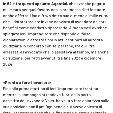
in 62 e tra questi appunto Agostini
, che avrebbe pagato
mille euro per quel favore, con la promessa di effettuare
anche offerte. Una cifra, a detta sua di meno di mille euro,
che il ristoratore era invece convinto di aver dato ad enti
benefici come condotta riparatoria. Almeno così avrebbe
spiegato ieri l’imprenditore che risponde di false
dichiarazioni o attestazioni in atti destinati all’autorità
giudiziaria in concorso con sei persone, tra cui i tre
arrestati e l’avvocato che lo assisteva al tempo, ma anche
corruzione, per fatti avvenuti tra fine 2023 e dicembre
2024.
«Pronto a fare i lavori ora»
Fin dalla prima mattina di ieri l’imprenditore trentino —
mentre la compagna attendeva fuori dalla porta —
assistito dall’avvocato Valer, ha voluto fare chiarezza sulla
sua posizione con il pm Ognibene a cui aveva chiesto di
farsi interrogare dopo che, a fine maggio, aveva chiuso le