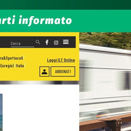
ura&Spettacoli
Leggi ILT Online
Euregio)
Italia
ABBONATI