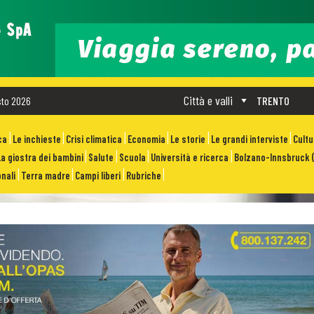
Città e valli
sto 2026
TRENTO
ca
Le inchieste
Crisi climatica
Economia
Le storie
Le grandi interviste
Cult
La giostra dei bambini
Salute
Scuola
Università e ricerca
Bolzano-Innsbruck (
nali
Terra madre
Campi liberi
Rubriche