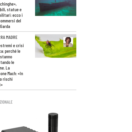
ichinghe»,
ili, statue e
litari: ecco i
sommersi del
 Garda
RRA MADRE
estremi e crisi
ca: perché le
 stanno
tando le
ne. La
one Mach: «In
 rischi
i»