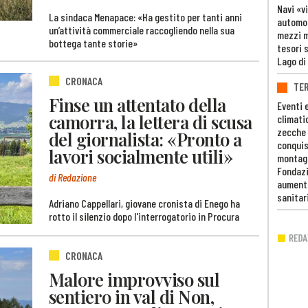
Navi «v
La sindaca Menapace: «Ha gestito per tanti anni
automob
un’attività commerciale raccogliendo nella sua
mezzi mi
bottega tante storie»
tesori 
Lago di
CRONACA
TE
Finse un attentato della
Eventi 
camorra, la lettera di scusa
climati
zecche
del giornalista: «Pronto a
conquis
lavori socialmente utili»
montag
Fondazi
di Redazione
aumento
sanitar
Adriano Cappellari, giovane cronista di Enego ha
rotto il silenzio dopo l'interrogatorio in Procura
CRONACA
Malore improvviso sul
sentiero in val di Non,