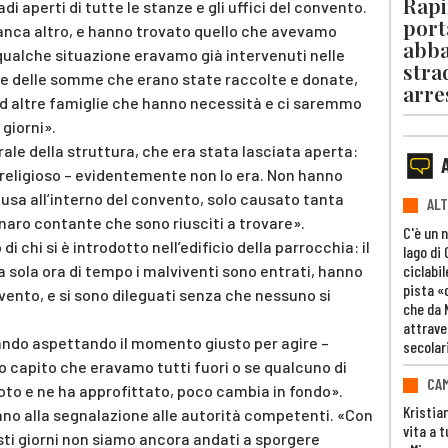
Rapi
i aperti di tutte le stanze e gli uffici del convento.
port
nca altro, e hanno trovato quello che avevamo
abba
 qualche situazione eravamo già intervenuti nelle
stra
 delle somme che erano state raccolte e donate,
arre
d altre famiglie che hanno necessità e ci saremmo
giorni».
erale della struttura, che era stata lasciata aperta:
 religioso – evidentemente non lo era. Non hanno
usa all’interno del convento, solo causato tanta
ALT
naro contante che sono riusciti a trovare».
C'è un 
i chi si è introdotto nell’edificio della parrocchia: il
lago di
ciclabil
 sola ora di tempo i malviventi sono entrati, hanno
pista «
ento, e si sono dileguati senza che nessuno si
che da 
attrave
liando aspettando il momento giusto per agire –
secolar
o capito che eravamo tutti fuori o se qualcuno di
CAM
oto e ne ha approfittato, poco cambia in fondo».
Kristia
anno alla segnalazione alle autorità competenti. «Con
vita a t
esti giorni non siamo ancora andati a sporgere