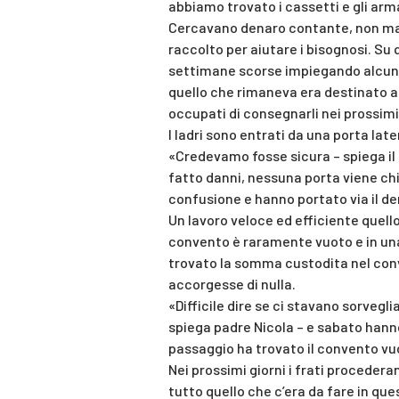
abbiamo trovato i cassetti e gli armad
Cercavano denaro contante, non ma
raccolto per aiutare i bisognosi. Su
settimane scorse impiegando alcune
quello che rimaneva era destinato a
occupati di consegnarli nei prossimi 
I ladri sono entrati da una porta lat
«Credevamo fosse sicura – spiega il
fatto danni, nessuna porta viene chi
confusione e hanno portato via il de
Un lavoro veloce ed efficiente quello d
convento è raramente vuoto e in una
trovato la somma custodita nel conv
accorgesse di nulla.
«Difficile dire se ci stavano sorveg
spiega padre Nicola – e sabato hann
passaggio ha trovato il convento vu
Nei prossimi giorni i frati proceder
tutto quello che c’era da fare in qu