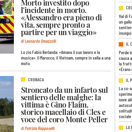
Morto investito dopo
l'incidente in morto.
CR
«Alessandro era pieno di
Val di 
un gall
vita, sempre pronto a
sentier
partire per un viaggio»
insegui
di Leonardo Omezzolli
IL 
Lo zio Fabio Berlanda: «Amava il suo lavoro e la
Perde lo
musica». Il Marocco, il Vietnam, sempre in sella a una
causa a
moto
la fratt
«Erano 
CRONACA
IL 
Stroncato da un infarto sul
La co-a
sperime
sentiero delle malghe: la
nove al
vittima è Gino Flaim,
autosuf
storico macellaio di Cles e
solitudi
sociale
voce del coro Monte Peller
LA
di Patrizia Rapposelli