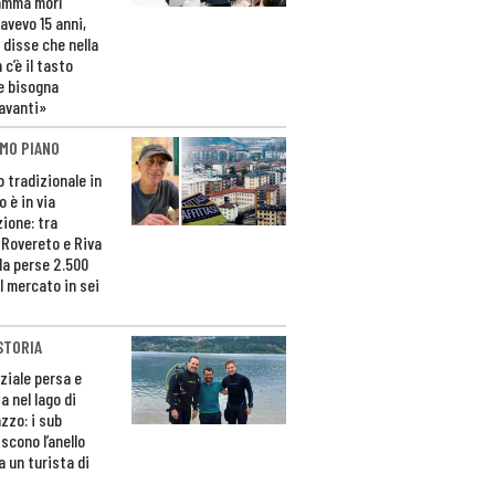
amma morì
avevo 15 anni,
 disse che nella
 c’è il tasto
e bisogna
avanti»
MO PIANO
o tradizionale in
 è in via
zione: tra
 Rovereto e Riva
da perse 2.500
l mercato in sei
STORIA
ziale persa e
a nel lago di
zzo: i sub
scono l’anello
a un turista di