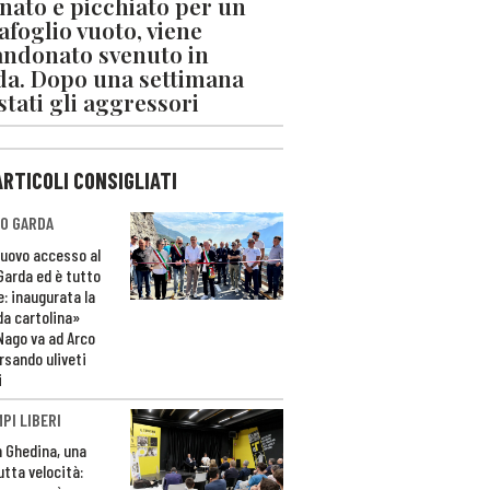
nato e picchiato per un
afoglio vuoto, viene
ndonato svenuto in
da. Dopo una settimana
stati gli aggressori
ARTICOLI CONSIGLIATI
O GARDA
nuovo accesso al
 Garda ed è tutto
e: inaugurata la
da cartolina»
Nago va ad Arco
rsando uliveti
i
PI LIBERI
n Ghedina, una
utta velocità: