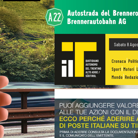
Sabato 8 Ago
Cronaca
Politi
Sport
Motori
Mondo
Redazio