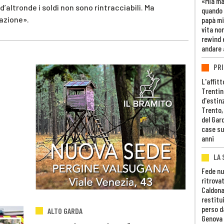
«Mia m
’altronde i soldi non sono rintracciabili. Ma
quando 
azione».
papà mi
vita non
rewind 
andare 
PRI
L'affitt
Trentino
d'estin
Trento,
del Gar
case su
anni
LA 
Fede nu
ritrovat
Caldona
restitui
perso d
ALTO GARDA
Genova