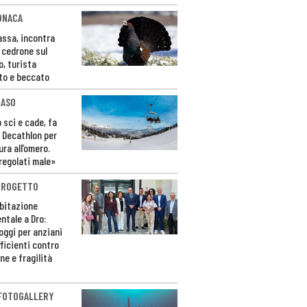
ONACA
Fassa, incontra
o cedrone sul
o, turista
to e beccato
CASO
 sci e cade, fa
 Decathlon per
ura all’omero.
regolati male»
PROGETTO
bitazione
ntale a Dro:
loggi per anziani
ficienti contro
ne e fragilità
 FOTOGALLERY