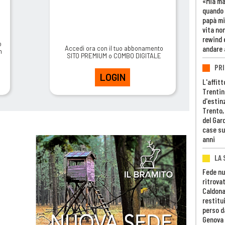
«Mia m
quando 
papà mi
vita non
rewind 
o
andare 
Accedi ora con il tuo abbonamento
m
SITO PREMIUM o COMBO DIGITALE
PRI
LOGIN
L'affitt
Trentino
d'estin
Trento,
del Gar
case su
anni
LA 
Fede nu
ritrovat
Caldona
restitui
perso d
Genova