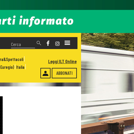
ura&Spettacoli
Leggi ILT Online
Euregio)
Italia
ABBONATI