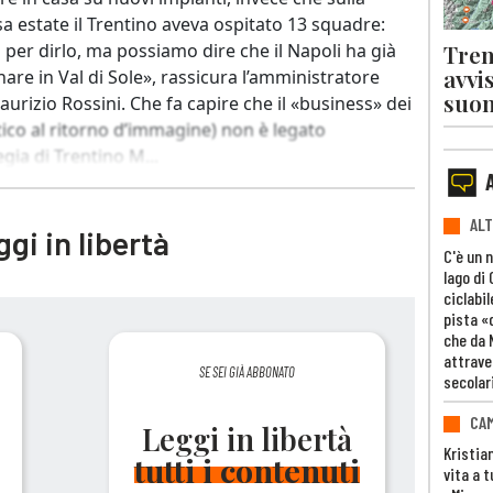
a estate il Trentino aveva ospitato 13 squadre:
Tren
per dirlo, ma possiamo dire che il Napoli ha già
avvi
nare in Val di Sole», rassicura l’amministratore
suon
urizio Rossini. Che fa capire che il «business» dei
tico al ritorno d’immagine) non è legato
egia di Trentino M...
ALT
gi in libertà
C'è un 
lago di
ciclabil
pista «
che da 
attrave
SE SEI GIÀ ABBONATO
secolar
CAM
Leggi in libertà
Kristia
tutti i contenuti
vita a t