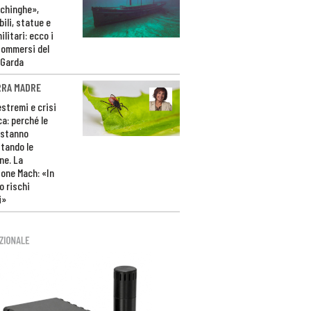
ichinghe»,
ili, statue e
litari: ecco i
sommersi del
 Garda
RRA MADRE
estremi e crisi
ca: perché le
 stanno
tando le
ne. La
one Mach: «In
 rischi
i»