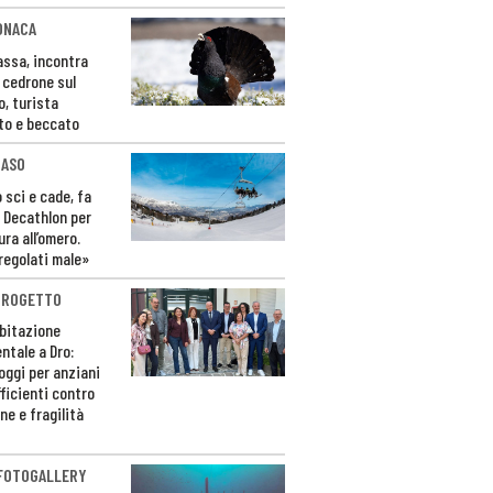
ONACA
Fassa, incontra
o cedrone sul
o, turista
to e beccato
CASO
 sci e cade, fa
 Decathlon per
ura all’omero.
regolati male»
PROGETTO
bitazione
ntale a Dro:
loggi per anziani
ficienti contro
ne e fragilità
 FOTOGALLERY