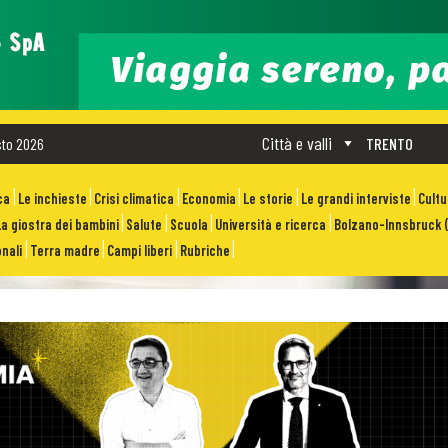
Città e valli
sto 2026
TRENTO
ca
Le inchieste
Crisi climatica
Economia
Le storie
Le grandi interviste
Cult
La giostra dei bambini
Salute
Scuola
Università e ricerca
Bolzano-Innsbruck (
nali
Terra madre
Campi liberi
Rubriche