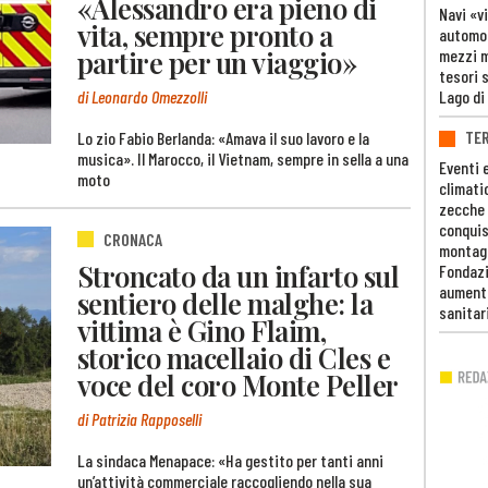
«Alessandro era pieno di
Navi «v
vita, sempre pronto a
automob
partire per un viaggio»
mezzi mi
tesori 
di Leonardo Omezzolli
Lago di
TE
Lo zio Fabio Berlanda: «Amava il suo lavoro e la
musica». Il Marocco, il Vietnam, sempre in sella a una
Eventi 
moto
climati
zecche
conquis
CRONACA
montag
Stroncato da un infarto sul
Fondazi
aumento
sentiero delle malghe: la
sanitar
vittima è Gino Flaim,
storico macellaio di Cles e
voce del coro Monte Peller
di Patrizia Rapposelli
La sindaca Menapace: «Ha gestito per tanti anni
un’attività commerciale raccogliendo nella sua