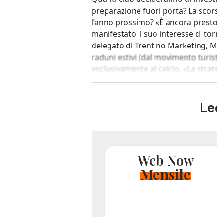
preparazione fuori porta? La scors
l’anno prossimo? «È ancora presto 
manifestato il suo interesse di tor
delegato di Trentino Marketing, Ma
raduni estivi (dal movimento turis
esclusivamente al calcio. «La strat
Leg
Web Now
Mensile