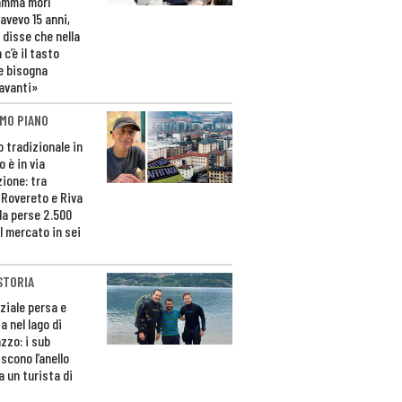
amma morì
avevo 15 anni,
 disse che nella
 c’è il tasto
e bisogna
avanti»
MO PIANO
o tradizionale in
 è in via
zione: tra
 Rovereto e Riva
da perse 2.500
l mercato in sei
STORIA
ziale persa e
a nel lago di
zzo: i sub
scono l’anello
a un turista di