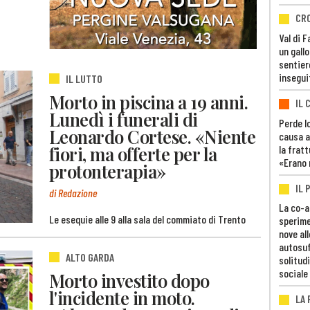
CR
Val di 
un gall
sentier
insegui
IL LUTTO
Morto in piscina a 19 anni.
IL 
Lunedì i funerali di
Perde lo
Leonardo Cortese. «Niente
causa a
fiori, ma offerte per la
la fratt
«Erano 
protonterapia»
IL 
di Redazione
La co-a
Le esequie alle 9 alla sala del commiato di Trento
sperime
nove al
autosuf
ALTO GARDA
solitudi
sociale
Morto investito dopo
l'incidente in moto.
LA