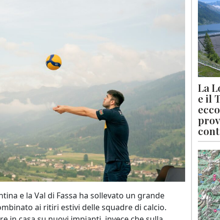
La L
e il
ecco
prov
cont
ntina e la Val di Fassa ha sollevato un grande
binato ai ritiri estivi delle squadre di calcio.
e in casa su nuovi impianti, invece che sulla