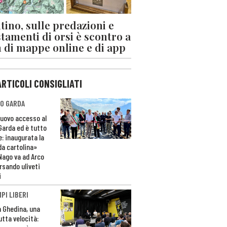
tino, sulle predazioni e
stamenti di orsi è scontro a
 di mappe online e di app
ARTICOLI CONSIGLIATI
O GARDA
nuovo accesso al
 Garda ed è tutto
e: inaugurata la
da cartolina»
Nago va ad Arco
rsando uliveti
i
PI LIBERI
n Ghedina, una
utta velocità: