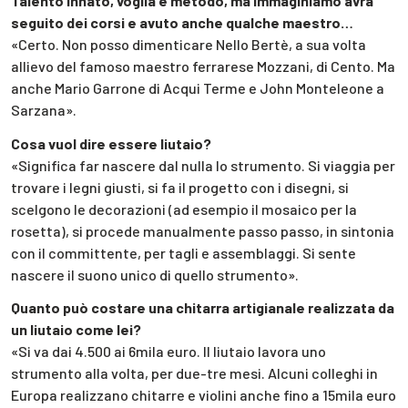
Talento innato, voglia e metodo, ma immaginiamo avrà
seguito dei corsi e avuto anche qualche maestro…
«Certo. Non posso dimenticare Nello Bertè, a sua volta
allievo del famoso maestro ferrarese Mozzani, di Cento. Ma
anche Mario Garrone di Acqui Terme e John Monteleone a
Sarzana».
Cosa vuol dire essere liutaio?
«Significa far nascere dal nulla lo strumento. Si viaggia per
trovare i legni giusti, si fa il progetto con i disegni, si
scelgono le decorazioni (ad esempio il mosaico per la
rosetta), si procede manualmente passo passo, in sintonia
con il committente, per tagli e assemblaggi. Si sente
nascere il suono unico di quello strumento».
Quanto può costare una chitarra artigianale realizzata da
un liutaio come lei?
«Si va dai 4.500 ai 6mila euro. Il liutaio lavora uno
strumento alla volta, per due-tre mesi. Alcuni colleghi in
Europa realizzano chitarre e violini anche fino a 15mila euro