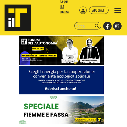
Leggi
ILT
ABBONATI
Online