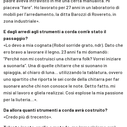
padre aveva intravisto in me una certa manualità. Mi
piaceva “fare”. Ho lavorato per 27 anni in un laboratorio di
mobili per l’arredamento, la ditta Barozzi di Rovereto, in
zona industriale».
E dagli arredi agli strumenti a corda com’è stato il
passaggio?
«Lo devo a mia cognata (Robol sorride grato, ndr). Dato che
ero bravo a lavorare il legno, 23 anni fa mi domandò:
“Perché non mi costruisci una chitarra folk? Vorrei iniziare
a suonarla”. Una di quelle chitarre che si suonano in
spiaggia, al chiaro di luna… utilizzando la tablatura, ovvero
uno spartito che riporta le sei corde della chitarra per far
suonare anche chi non conosce le note. Detto fatto, mi
misi al lavoro e gliela realizzai. Così esplose la mia passione
per la liuteria…».
Da allora quanti strumenti a corda avrà costruito?
«Credo più di trecento».