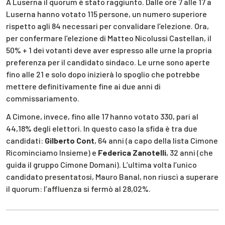
A Luserna il quorum è stato raggiunto. Dalle ore 7 alle 17 a
Luserna hanno votato 115 persone, un numero superiore
rispetto agli 84 necessari per convalidare l’elezione. Ora,
per confermare l’elezione di Matteo Nicolussi Castellan, il
50% + 1 dei votanti deve aver espresso alle urne la propria
preferenza per il candidato sindaco. Le urne sono aperte
fino alle 21 e solo dopo inizierà lo spoglio che potrebbe
mettere definitivamente fine ai due anni di
commissariamento.
A Cimone, invece, fino alle 17 hanno votato 330, pari al
44,18% degli elettori. In questo caso la sfida è tra due
candidati:
Gilberto Cont
, 64 anni (a capo della lista Cimone
Ricominciamo Insieme) e
Federica
Zanotelli
, 32 anni (che
guida il gruppo Cimone Domani). L’ultima volta l’unico
candidato presentatosi, Mauro Banal, non riuscì a superare
il quorum: l’affluenza si fermò al 28,02%.