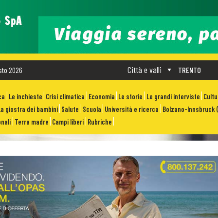
Città e valli
sto 2026
TRENTO
ca
Le inchieste
Crisi climatica
Economia
Le storie
Le grandi interviste
Cult
La giostra dei bambini
Salute
Scuola
Università e ricerca
Bolzano-Innsbruck (
nali
Terra madre
Campi liberi
Rubriche