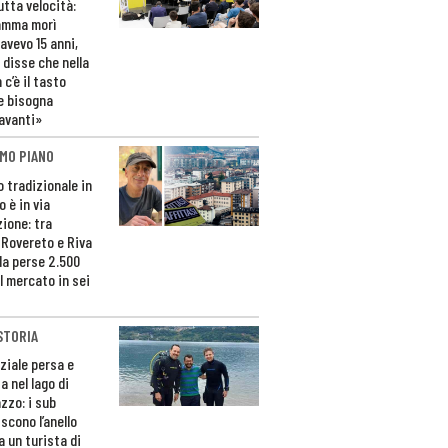
utta velocità:
amma morì
avevo 15 anni,
 disse che nella
 c’è il tasto
e bisogna
avanti»
MO PIANO
o tradizionale in
 è in via
zione: tra
 Rovereto e Riva
da perse 2.500
l mercato in sei
STORIA
ziale persa e
a nel lago di
zzo: i sub
scono l’anello
a un turista di