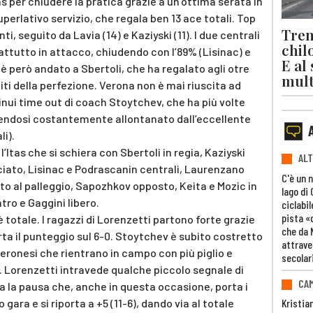
as per chiudere la pratica grazie a un’ottima serata in
perlativo servizio, che regala ben 13 ace totali. Top
Trent
i, seguito da Lavia (14) e Kaziyski (11). I due centrali
chil
attutto in attacco, chiudendo con l’89% (Lisinac) e
E al
 è però andato a Sbertoli, che ha regalato agli otre
mult
iti della perfezione. Verona non è mai riuscita ad
inui time out di coach Stoytchev, che ha più volte
endosi costantemente allontanato dall’eccellente
li).
Itas che si schiera con Sbertoli in regia, Kaziyski
ALT
ciato, Lisinac e Podrascanin centrali, Laurenzano
C'è un 
ito al palleggio, Sapozhkov opposto, Keita e Mozic in
lago di
tro e Gaggini libero.
ciclabil
pista «
 è totale. I ragazzi di Lorenzetti partono forte grazie
che da 
orta il punteggio sul 6-0. Stoytchev è subito costretto
attrave
veronesi che rientrano in campo con più piglio e
secolar
6. Lorenzetti intravede qualche piccolo segnale di
CAM
 la pausa che, anche in questa occasione, porta i
o gara e si riporta a +5 (11-6), dando via al totale
Kristia