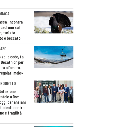
ONACA
Fassa, incontra
o cedrone sul
o, turista
to e beccato
CASO
 sci e cade, fa
 Decathlon per
ura all’omero.
regolati male»
PROGETTO
bitazione
ntale a Dro:
loggi per anziani
ficienti contro
ne e fragilità