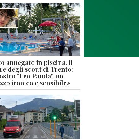
o annegato in piscina, il
re degli scout di Trento:
nostro "Leo Panda", un
zzo ironico e sensibile»