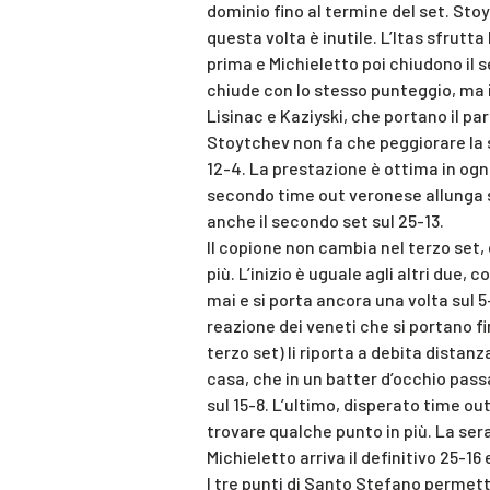
dominio fino al termine del set. Sto
questa volta è inutile. L’Itas sfrutta
prima e Michieletto poi chiudono il s
chiude con lo stesso punteggio, ma 
Lisinac e Kaziyski, che portano il parz
Stoytchev non fa che peggiorare la si
12-4. La prestazione è ottima in ogni 
secondo time out veronese allunga s
anche il secondo set sul 25-13.
Il copione non cambia nel terzo set, 
più. L’inizio è uguale agli altri due,
mai e si porta ancora una volta sul 5
reazione dei veneti che si portano fin
terzo set) li riporta a debita distanza
casa, che in un batter d’occhio passa
sul 15-8. L’ultimo, disperato time ou
trovare qualche punto in più. La ser
Michieletto arriva il definitivo 25-16 e
I tre punti di Santo Stefano permetto