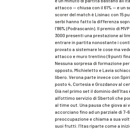
e un minuto di partita bastano all’It
attacco — chiusa con il 61% — e un su
scorer del match è Lisinac con 15 punt
serbi hanno fatto la differenza sopr
l’86% (Podrascanin). Il premio di MVP
3000 presenti una prestazione ai lim
entrare in partita nonostante i cont
provato a sistemare le cose ma ved
attacco e muro trentino (9 punti fina
Nessuna sorpresa di formazione per l’
opposto, Michieletto e Lavia schiac
libero. Verona parte invece con Spir
posto 4, Cortesia e Grozdanov al cen
Già nel primo set il dominio dell’Itas
all’ottimo servizio di Sbertoli che p
al time out. Una pausa che giova ai 
accorciano fino ad un parziale di 7-
preoccupazione e chiama a sua volta
suoi frutti: l’Itas riparte come a inizi