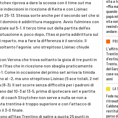
vita a t
ytchev riprova a dare la scossa con il time out ma
«Mia m
 le indecisioni in ricezione di Keita e con Lisinac
quando 
et 25-13. Stessa sorte anche per il secondo set che si
papà mi
vita non
il dominio è addirittura maggiore. Avvio fulmineo con
rewind 
iale sul 5-1. Il terzo time out della partita dell’ex
andare 
tuazione e, poco dopo, l’Itas si porta addirittura sul
reparto, ma a fare la differenza è il servizio. Il
PRI
oltanto l’agonia: uno strepitoso Lisinac chiude
L'affitt
Trentino
d'estin
con Verona che trova soltanto la gioia di tre punti in
Trento,
 con l’Itas che in ricezione non sbaglia praticamente
del Gar
-1. Come in occasione del primo set arriva la timida
case su
o al -2, ma uno strepitoso Lisinac (5 ace totali, 2 nel
anni
 (8-3). Il set scorre senza difficoltà per i padroni di
LA 
no dal 10-3 al 13-5, prima di ipotecare set e partita
Fede nu
t di coach Stoytchev non serve a nulla se non a
ritrovat
ata trentina è troppo superiore e con l’attacco di
Caldona
 il 3-0 finale.
restitui
perso d
no all’Itas Trentino di salire a quota 25 punti in