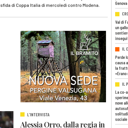
Genova
a sfida di Coppa Italia di mercoledì contro Modena.
CR
Val di 
un gall
sentier
insegui
IL 
Perde lo
causa a
la fratt
«Erano 
IL 
La co-a
sperime
nove al
autosuf
solitudi
L'INTERVISTA
sociale
Alessia Orro, dalla regia in