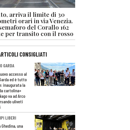
o, arriva il limite di 30
ometri orari in via Venezia.
 semaforo del Corallo 162
e per transito con il rosso
ARTICOLI CONSIGLIATI
O GARDA
nuovo accesso al
 Garda ed è tutto
e: inaugurata la
da cartolina»
Nago va ad Arco
rsando uliveti
i
PI LIBERI
n Ghedina, una