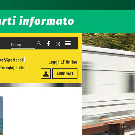
ura&Spettacoli
Leggi ILT Online
Euregio)
Italia
ABBONATI