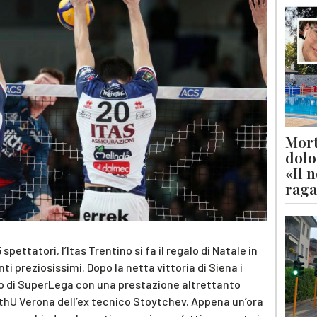
Mort
dolo
«Il 
raga
pettatori, l’Itas Trentino si fa il regalo di Natale in
nti preziosissimi. Dopo la netta vittoria di Siena i
no di SuperLega con una prestazione altrettanto
thU Verona dell’ex tecnico Stoytchev. Appena un’ora