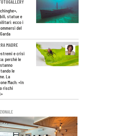
 FOTOGALLERY
ichinghe»,
ili, statue e
litari: ecco i
sommersi del
 Garda
RRA MADRE
estremi e crisi
ca: perché le
 stanno
tando le
ne. La
one Mach: «In
 rischi
i»