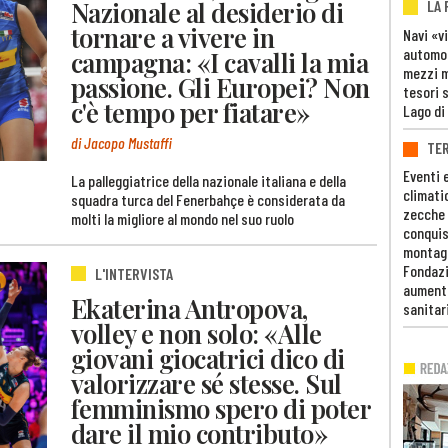
Nazionale al desiderio di
LA
tornare a vivere in
Navi «v
automob
campagna: «I cavalli la mia
mezzi mi
passione. Gli Europei? Non
tesori 
c'è tempo per fiatare»
Lago di
di Jacopo Mustaffi
TE
Eventi 
La palleggiatrice della nazionale italiana e della
climati
squadra turca del Fenerbahçe è considerata da
zecche
molti la migliore al mondo nel suo ruolo
conquis
montag
Fondazi
L'INTERVISTA
aumento
Ekaterina Antropova,
sanitar
volley e non solo: «Alle
giovani giocatrici dico di
valorizzare sé stesse. Sul
femminismo spero di poter
dare il mio contributo»