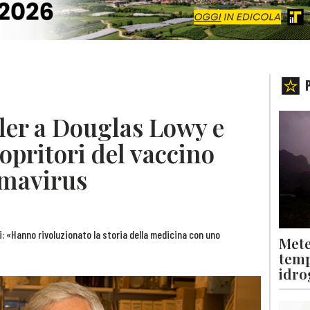
ller a Douglas Lowy e
copritori del vaccino
omavirus
i: «Hanno rivoluzionato la storia della medicina con uno
Mete
temp
idro