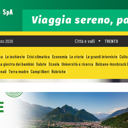
Città e valli
sto 2026
TRENTO
ca
Le inchieste
Crisi climatica
Economia
Le storie
Le grandi interviste
Cult
La giostra dei bambini
Salute
Scuola
Università e ricerca
Bolzano-Innsbruck (
nali
Terra madre
Campi liberi
Rubriche