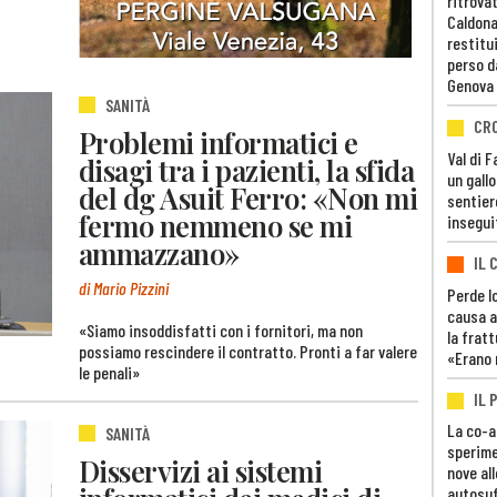
ritrovat
Caldona
restitui
perso d
Genova
SANITÀ
CR
Problemi informatici e
Val di 
disagi tra i pazienti, la sfida
un gall
del dg Asuit Ferro: «Non mi
sentier
fermo nemmeno se mi
insegui
ammazzano»
IL 
di Mario Pizzini
Perde lo
causa a
«Siamo insoddisfatti con i fornitori, ma non
la fratt
possiamo rescindere il contratto. Pronti a far valere
«Erano 
le penali»
IL 
La co-a
SANITÀ
sperime
Disservizi ai sistemi
nove al
autosuf