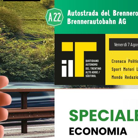
Venerdì 7 Ago
Cronaca
Politi
Sport
Motori
Mondo
Redazio