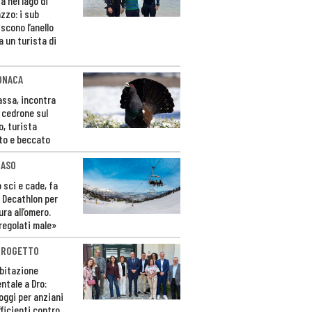
a nel lago di
zzo: i sub
scono l’anello
a un turista di
ONACA
Fassa, incontra
o cedrone sul
o, turista
to e beccato
CASO
 sci e cade, fa
 Decathlon per
ura all’omero.
regolati male»
PROGETTO
bitazione
ntale a Dro:
loggi per anziani
ficienti contro