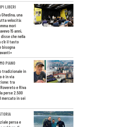
PI LIBERI
n Ghedina, una
utta velocità:
amma morì
avevo 15 anni,
 disse che nella
 c’è il tasto
e bisogna
avanti»
MO PIANO
o tradizionale in
 è in via
zione: tra
 Rovereto e Riva
da perse 2.500
l mercato in sei
STORIA
ziale persa e