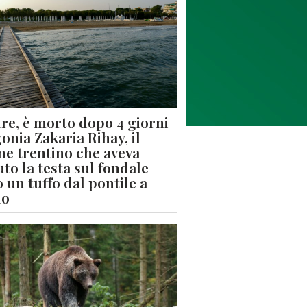
re, è morto dopo 4 giorni
gonia Zakaria Rihay, il
ne trentino che aveva
uto la testa sul fondale
 un tuffo dal pontile a
lo