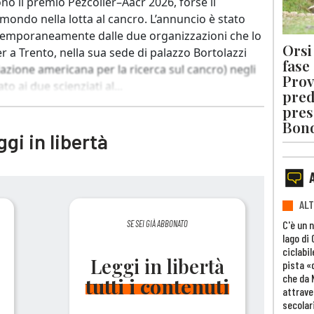
no il premio Pezcoller–Aacr 2026, forse il
ondo nella lotta al cancro. L’annuncio è stato
temporaneamente dalle due organizzazioni che lo
Orsi 
 a Trento, nella sua sede di palazzo Bortolazzi
fase
iazione americana per la ricerca sul cancro) negli
Prov
o ai due scienziati al...
pred
pres
Bon
gi in libertà
ALT
C'è un 
SE SEI GIÀ ABBONATO
lago di
ciclabil
Leggi in libertà
pista «
che da 
tutti i contenuti
attrave
secolar