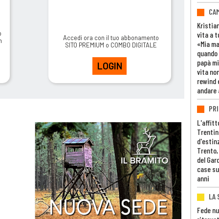
CAM
Kristia
o
vita a t
Accedi ora con il tuo abbonamento
m
«Mia m
SITO PREMIUM o COMBO DIGITALE
quando 
papà mi
LOGIN
vita non
rewind 
andare 
PRI
L'affitt
Trentino
d'estin
Trento,
del Gar
case su
anni
LA 
Fede nu