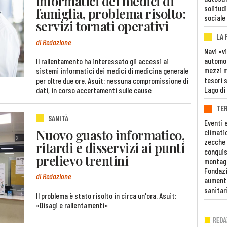
informatici dei medici di
solitudi
famiglia, problema risolto:
sociale
servizi tornati operativi
LA
di Redazione
Navi «v
automob
Il rallentamento ha interessato gli accessi ai
mezzi mi
sistemi informatici dei medici di medicina generale
tesori 
per oltre due ore. Asuit: nessuna compromissione di
Lago di
dati, in corso accertamenti sulle cause
TE
SANITÀ
Eventi 
Nuovo guasto informatico,
climati
zecche
ritardi e disservizi ai punti
conquis
prelievo trentini
montag
Fondazi
di Redazione
aumento
sanitar
Il problema è stato risolto in circa un'ora. Asuit:
«Disagi e rallentamenti»