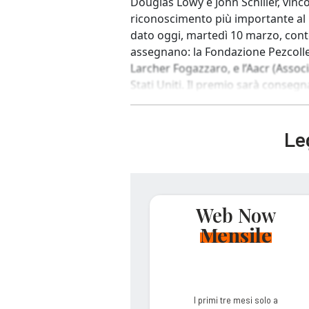
Douglas Lowy e John Schiller, vinco
riconoscimento più importante al m
dato oggi, martedì 10 marzo, con
assegnano: la Fondazione Pezcoller
Larcher Fogazzaro, e l’Aacr (Assoc
Stati Uniti. Il premio sarà consegnat
Leg
Web Now
Mensile
I primi tre mesi solo a