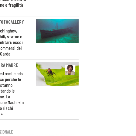
ne e fragilità
 FOTOGALLERY
ichinghe»,
ili, statue e
litari: ecco i
sommersi del
 Garda
RRA MADRE
estremi e crisi
ca: perché le
 stanno
tando le
ne. La
one Mach: «In
 rischi
i»