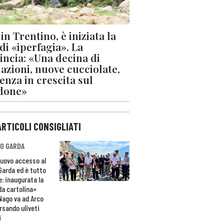
in Trentino, è iniziata la
 di «iperfagia». La
incia: «Una decina di
azioni, nuove cucciolate,
enza in crescita sul
done»
ARTICOLI CONSIGLIATI
O GARDA
nuovo accesso al
 Garda ed è tutto
e: inaugurata la
da cartolina»
Nago va ad Arco
rsando uliveti
i