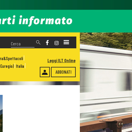
ura&Spettacoli
Leggi ILT Online
Euregio)
Italia
ABBONATI