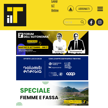
Leggi
ILT
ABBONATI
Online