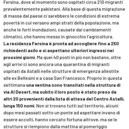
Fersina, dove al momento sono ospitati circa 210 migranti
prevalentemente pakistani. Alla base di questa migrazione
di massa dal paese ci sarebbero le condizioni di estrema
povertà in cui versano ampi strati della popolazione, ma
anche le forti inondazioni, causate dai cambiamenti
climatici, che hanno messo in ginocchio l’agricoltura.
La residenza Fersina è pronta ad accogliere fino a 250
richiedenti asilo e si aspettano ulteriori ingressi nei
prossimi giorni
. Ma quei 40 posti in più non bastano, oltre
agli arrivi ci sono ancora una quarantina di migranti
ospitati da Astalli nelle strutture di emergenza allestite
alle ex Bellesini e a casa San Francesco. Proprio in questa
settimana
una ventina sono transitati nella struttura di
via Al Desert, ma subito il loro posto è stato preso da
altri 20 provenienti dalla lista di attesa del Centro Astalli,
lunga 150 nomi
. Non si trovano tutti sul territorio, alcuni
dopo mesi passati sotto un ponte ad aspettare invano di
essere accolti, hanno cercato fortuna altrove, ma se le
strutture si riempiono dalla mattina al pomeriggio