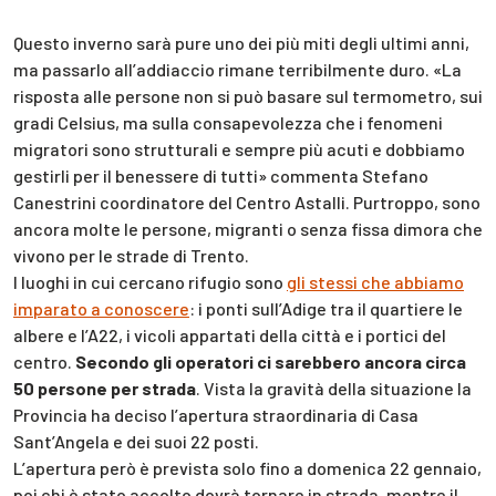
Questo inverno sarà pure uno dei più miti degli ultimi anni,
ma passarlo all’addiaccio rimane terribilmente duro. «La
risposta alle persone non si può basare sul termometro, sui
gradi Celsius, ma sulla consapevolezza che i fenomeni
migratori sono strutturali e sempre più acuti e dobbiamo
gestirli per il benessere di tutti» commenta Stefano
Canestrini coordinatore del Centro Astalli. Purtroppo, sono
ancora molte le persone, migranti o senza fissa dimora che
vivono per le strade di Trento.
I luoghi in cui cercano rifugio sono
gli stessi che abbiamo
imparato a conoscere
: i ponti sull’Adige tra il quartiere le
albere e l’A22, i vicoli appartati della città e i portici del
centro.
Secondo gli operatori ci sarebbero ancora circa
50 persone per strada
. Vista la gravità della situazione la
Provincia ha deciso l’apertura straordinaria di Casa
Sant’Angela e dei suoi 22 posti.
L’apertura però è prevista solo fino a domenica 22 gennaio,
poi chi è stato accolto dovrà tornare in strada, mentre il