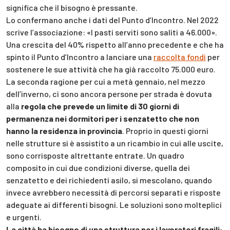
significa che il bisogno è pressante.
Lo confermano anche i dati del Punto d’Incontro. Nel 2022
scrive l’associazione: «I pasti serviti sono saliti a 46.000».
Una crescita del 40% rispetto all’anno precedente e che ha
spinto il Punto d’Incontro a lanciare una
raccolta fondi
per
sostenere le sue attività che ha già raccolto 75.000 euro.
La seconda ragione per cui a metà gennaio, nel mezzo
dell’inverno, ci sono ancora persone per strada è dovuta
alla
regola che prevede un limite di 30 giorni di
permanenza nei dormitori per i senzatetto che non
hanno la residenza in provincia
. Proprio in questi giorni
nelle strutture si è assistito a un ricambio in cui alle uscite,
sono corrisposte altrettante entrate. Un quadro
composito in cui due condizioni diverse, quella dei
senzatetto e dei richiedenti asilo, si mescolano, quando
invece avrebbero necessità di percorsi separati e risposte
adeguate ai differenti bisogni. Le soluzioni sono molteplici
e urgenti.
La città ha bisogno di una struttura per i lavoratori fragili
: