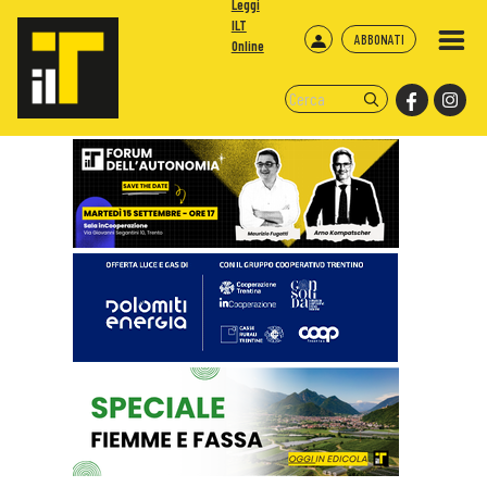
Leggi
ILT
ABBONATI
Online