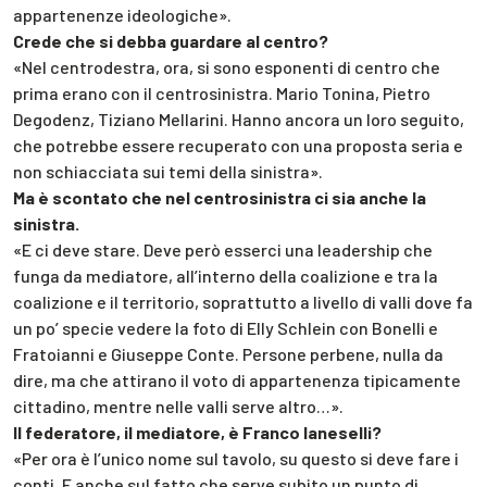
appartenenze ideologiche».
Crede che si debba guardare al centro?
«Nel centrodestra, ora, si sono esponenti di centro che
prima erano con il centrosinistra. Mario Tonina, Pietro
Degodenz, Tiziano Mellarini. Hanno ancora un loro seguito,
che potrebbe essere recuperato con una proposta seria e
non schiacciata sui temi della sinistra».
Ma è scontato che nel centrosinistra ci sia anche la
sinistra.
«E ci deve stare. Deve però esserci una leadership che
funga da mediatore, all’interno della coalizione e tra la
coalizione e il territorio, soprattutto a livello di valli dove fa
un po’ specie vedere la foto di Elly Schlein con Bonelli e
Fratoianni e Giuseppe Conte. Persone perbene, nulla da
dire, ma che attirano il voto di appartenenza tipicamente
cittadino, mentre nelle valli serve altro…».
Il federatore, il mediatore, è Franco Ianeselli?
«Per ora è l’unico nome sul tavolo, su questo si deve fare i
conti. E anche sul fatto che serve subito un punto di