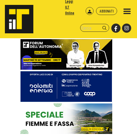
Leggi
ILT
ABBONATI
Online