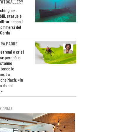
 FOTOGALLERY
ichinghe»,
ili, statue e
litari: ecco i
sommersi del
 Garda
RRA MADRE
estremi e crisi
ca: perché le
 stanno
tando le
ne. La
one Mach: «In
 rischi
i»