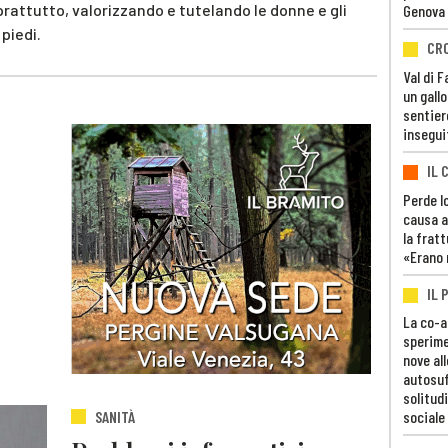
oprattutto, valorizzando e tutelando le donne e gli
Genova
piedi.
CR
Val di 
un gall
sentier
insegui
IL 
Perde lo
causa a
la fratt
«Erano 
IL 
La co-a
sperime
nove al
autosuf
solitudi
SANITÀ
sociale