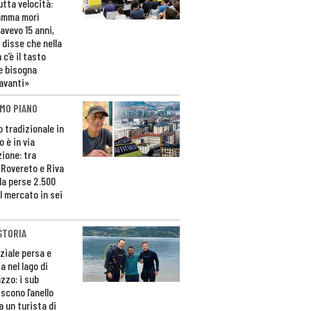
utta velocità:
amma morì
avevo 15 anni,
 disse che nella
 c’è il tasto
e bisogna
avanti»
MO PIANO
o tradizionale in
 è in via
zione: tra
 Rovereto e Riva
da perse 2.500
l mercato in sei
STORIA
ziale persa e
a nel lago di
zzo: i sub
scono l’anello
a un turista di