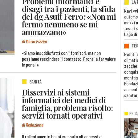
Problemi informatici e
LA
disagi tra i pazienti, la sfida
Navi «v
del dg Asuit Ferro: «Non mi
automob
fermo nemmeno se mi
mezzi mi
tesori 
ammazzano»
Lago di
di Mario Pizzini
TE
«Siamo insoddisfatti con i fornitori, ma non
Eventi 
possiamo rescindere il contratto. Pronti a far valere
climati
le penali»
zecche
conquis
montag
SANITÀ
Fondazi
aumento
Disservizi ai sistemi
sanitar
informatici dei medici di
famiglia, problema risolto:
servizi tornati operativi
di Redazione
Il rallentamento ha interessato gli accessi ai