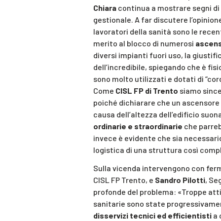
Chiara
continua a mostrare segni di
gestionale. A far discutere l’opinio
lavoratori della sanità sono le recent
merito al blocco di numerosi
ascens
diversi impianti fuori uso, la giustif
dell’incredibile, spiegando che è fis
sono molto utilizzati e dotati di “co
Come
CISL FP di Trento
siamo since
poiché dichiarare che un ascensore 
causa dell’altezza dell’edificio suo
ordinarie e straordinarie
che parreb
invece è evidente che sia necessario
logistica di una struttura così comp
Sulla vicenda intervengono con fe
CISL FP Trento, e
Sandro Pilotti
, Se
profonde del problema: «Troppe attiv
sanitarie sono state progressivament
disservizi tecnici ed efficientisti
a 