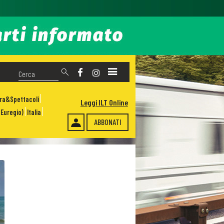
ura&Spettacoli
Leggi ILT Online
Euregio)
Italia
ABBONATI