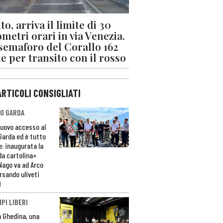
o, arriva il limite di 30
ometri orari in via Venezia.
 semaforo del Corallo 162
e per transito con il rosso
ARTICOLI CONSIGLIATI
O GARDA
nuovo accesso al
 Garda ed è tutto
e: inaugurata la
da cartolina»
Nago va ad Arco
rsando uliveti
i
PI LIBERI
n Ghedina, una