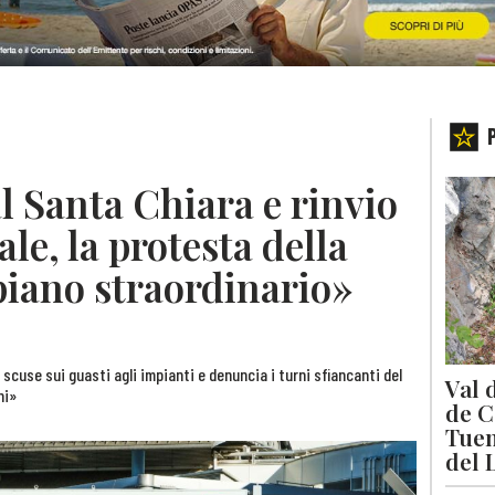
al Santa Chiara e rinvio
le, la protesta della
piano straordinario»
 scuse sui guasti agli impianti e denuncia i turni sfiancanti del
Val 
ni»
de C
Tuen
del 