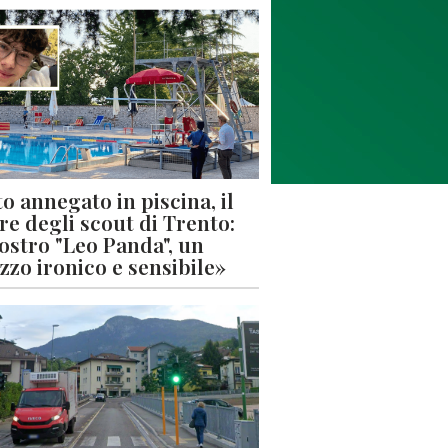
o annegato in piscina, il
re degli scout di Trento:
nostro "Leo Panda", un
zzo ironico e sensibile»