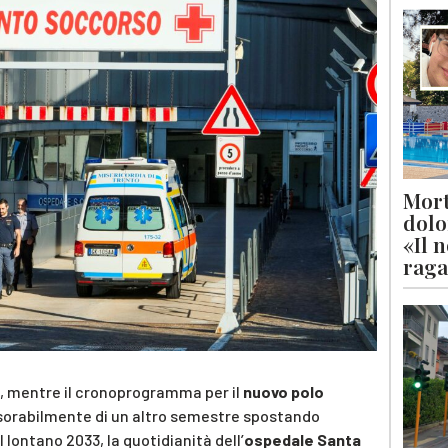
Mort
dolo
«Il 
raga
, mentre il cronoprogramma per il
nuovo polo
esorabilmente di un altro semestre spostando
l lontano 2033, la quotidianità dell’
ospedale Santa