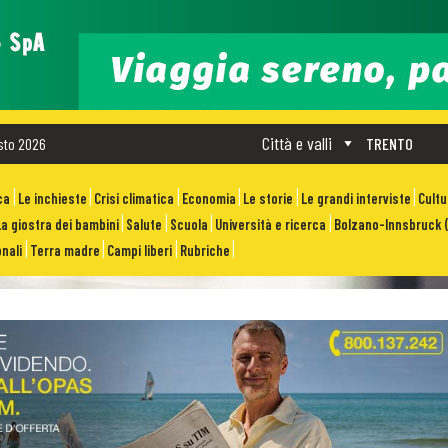
Città e valli
sto 2026
TRENTO
ca
Le inchieste
Crisi climatica
Economia
Le storie
Le grandi interviste
Cult
La giostra dei bambini
Salute
Scuola
Università e ricerca
Bolzano-Innsbruck (
nali
Terra madre
Campi liberi
Rubriche