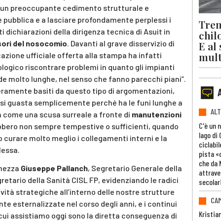
 un preoccupante cedimento strutturale e
ne pubblica e a lasciare profondamente perplessi i
Trent
i dichiarazioni della dirigenza tecnica di Asuit in
chil
ori del nosocomio
. Davanti al grave disservizio di
E al
mult
icazione ufficiale offerta alla stampa ha infatti
iologico riscontrare problemi in quanto gli impianti
rde molto lunghe, nel senso che fanno parecchi piani”.
ramente basiti da questo tipo di argomentazioni,
si guasta semplicemente perché ha le funi lunghe a
ALT
na come una scusa surreale a fronte di
manutenzioni
C'è un 
bero non sempre tempestive o sufficienti, quando
lago di
 curare molto meglio i collegamenti interni e la
ciclabil
lessa.
pista «
che da 
rmezza
Giuseppe Pallanch
, Segretario Generale della
attrave
gretario della Sanità CISL FP, evidenziando le radici
secolar
ità strategiche all’interno delle nostre strutture
CAM
e esternalizzate nel corso degli anni, e i continui
Kristia
cui assistiamo oggi sono la diretta conseguenza di