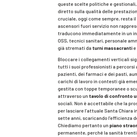
queste scelte politiche e gestionali
diretto sulla qualità delle prestazion
cruciale, oggi come sempre, resta il
ascensori fuori servizio non rappre
traducono immediatamente in un inso
OSS, tecnici sanitari, personale ammi
già stremati da
turni massacranti
e 
Bloccare i collegamenti verticali si
tutti i suoi professionisti a percorsi 
pazienti, dei farmaci e dei pasti, a
carichi di lavoro in contesti già em
gestita con toppe temporanee o scu
attraverso un
tavolo di confronto 
sociali. Non è accettabile che la pro
per lasciare l’attuale Santa Chiara i
sette anni, scaricando l’efficienza de
Chiediamo pertanto un
piano strao
permanente, perché la sanità trenti