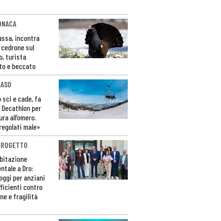
ONACA
Fassa, incontra
o cedrone sul
o, turista
to e beccato
CASO
 sci e cade, fa
 Decathlon per
ura all’omero.
regolati male»
PROGETTO
bitazione
ntale a Dro:
loggi per anziani
ficienti contro
ne e fragilità