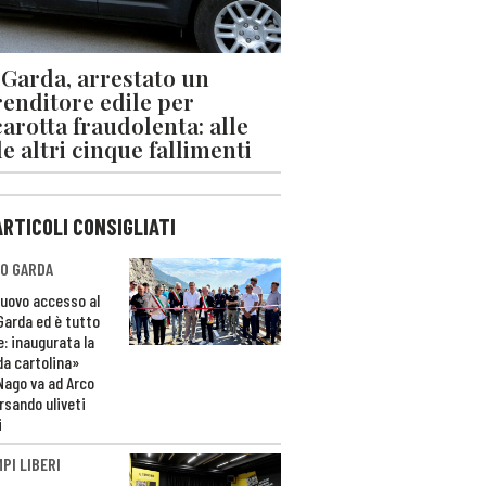
 Garda, arrestato un
enditore edile per
arotta fraudolenta: alle
le altri cinque fallimenti
ARTICOLI CONSIGLIATI
O GARDA
nuovo accesso al
 Garda ed è tutto
e: inaugurata la
da cartolina»
Nago va ad Arco
rsando uliveti
i
PI LIBERI