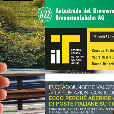
Venerdì 7 Ago
Cronaca
Politi
Sport
Motori
Mondo
Redazio