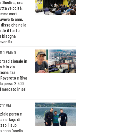
n Ghedina, una
utta velocità:
amma morì
avevo 15 anni,
 disse che nella
 c’è il tasto
e bisogna
avanti»
MO PIANO
o tradizionale in
 è in via
zione: tra
 Rovereto e Riva
da perse 2.500
l mercato in sei
STORIA
ziale persa e
a nel lago di
zzo: i sub
scono l’anello