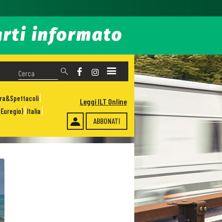
ura&Spettacoli
Leggi ILT Online
Euregio)
Italia
ABBONATI