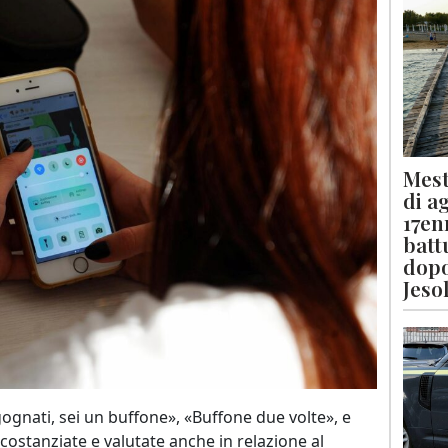
Mest
di a
17en
batt
dopo
Jeso
ognati, sei un buffone», «Buffone due volte», e
costanziate e valutate anche in relazione al