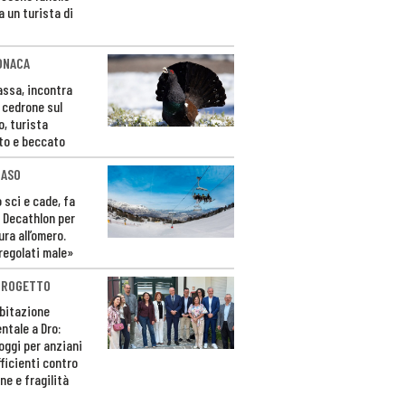
a un turista di
ONACA
Fassa, incontra
o cedrone sul
o, turista
to e beccato
CASO
 sci e cade, fa
 Decathlon per
ura all’omero.
regolati male»
PROGETTO
bitazione
ntale a Dro:
loggi per anziani
ficienti contro
ne e fragilità