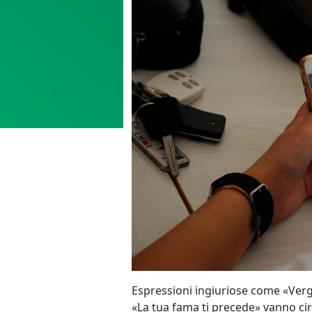
Espressioni ingiuriose come «Verg
«La tua fama ti precede» vanno cir