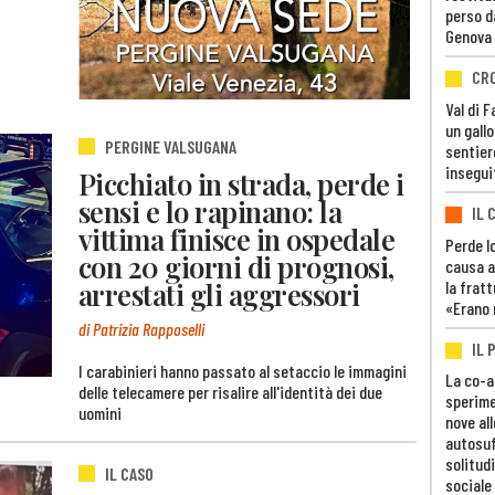
perso d
Genova
CR
Val di 
un gall
PERGINE VALSUGANA
sentier
insegui
Picchiato in strada, perde i
sensi e lo rapinano: la
IL 
vittima finisce in ospedale
Perde lo
con 20 giorni di prognosi,
causa a
arrestati gli aggressori
la fratt
«Erano 
di Patrizia Rapposelli
IL 
I carabinieri hanno passato al setaccio le immagini
La co-a
delle telecamere per risalire all'identità dei due
sperime
uomini
nove al
autosuf
solitudi
IL CASO
sociale