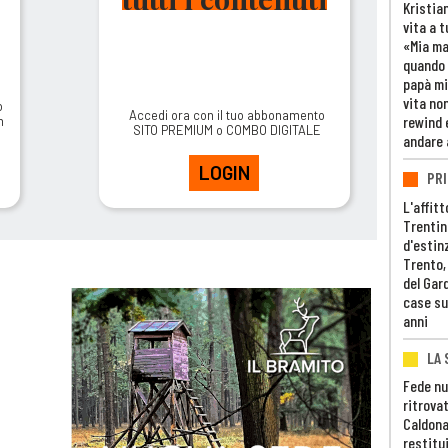
Kristia
vita a t
«Mia m
quando 
papà mi
vita non
o
Accedi ora con il tuo abbonamento
rewind 
m
SITO PREMIUM o COMBO DIGITALE
andare 
LOGIN
PRI
L'affitt
Trentino
d'estin
Trento,
del Gar
case su
anni
LA 
Fede nu
ritrovat
Caldona
restitui