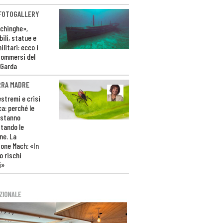
 FOTOGALLERY
ichinghe»,
ili, statue e
litari: ecco i
sommersi del
 Garda
RRA MADRE
estremi e crisi
ca: perché le
 stanno
tando le
ne. La
one Mach: «In
 rischi
i»