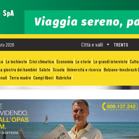
Città e valli
sto 2026
TRENTO
ca
Le inchieste
Crisi climatica
Economia
Le storie
Le grandi interviste
Cult
La giostra dei bambini
Salute
Scuola
Università e ricerca
Bolzano-Innsbruck (
nali
Terra madre
Campi liberi
Rubriche