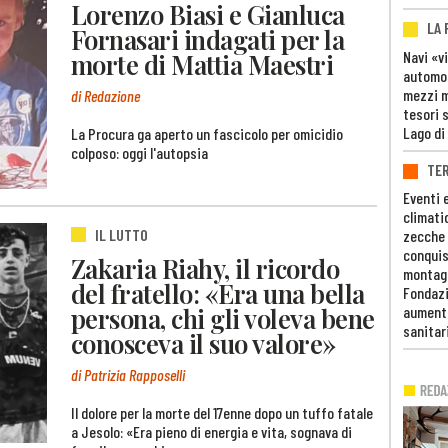
Lorenzo Biasi e Gianluca
LA
Fornasari indagati per la
Navi «v
morte di Mattia Maestri
automob
mezzi mi
di Redazione
tesori 
Lago di
La Procura ga aperto un fascicolo per omicidio
colposo: oggi l'autopsia
TE
Eventi 
climati
IL LUTTO
zecche
conquis
Zakaria Riahy, il ricordo
montag
del fratello: «Era una bella
Fondazi
persona, chi gli voleva bene
aumento
sanitar
conosceva il suo valore»
di Patrizia Rapposelli
Il dolore per la morte del 17enne dopo un tuffo fatale
a Jesolo: «Era pieno di energia e vita, sognava di