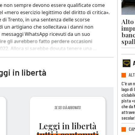
e e non sempre devono essere qualificate come
l «mero esercizio legittimo del diritto di critica».
ce di Trento, in una sentenza delle scorse
Alto
di un artigiano che sollecitava i danni non
impr
banc
uni messaggi WhatsApp ricevuti da un suo
spal
re gli avrebbero fatto perdere occasioni
2022. Allora si sarebbe dovuta tenere una ...
gi in libertà
ALT
C'è un 
lago di
ciclabil
pista «
che da 
SE SEI GIÀ ABBONATO
attrave
secolar
Leggi in libertà
CAM
tutti i contenuti