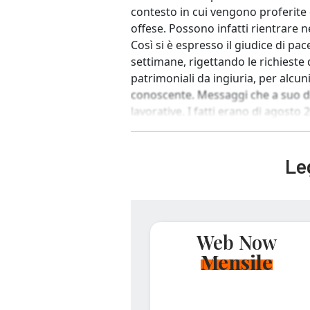
contesto in cui vengono proferit
offese. Possono infatti rientrare ne
Così si è espresso il giudice di pa
settimane, rigettando le richieste 
patrimoniali da ingiuria, per alc
conoscente. Messaggi che a suo di
lavorative. I fatti erano di agosto 
Leg
Web Now
Mensile