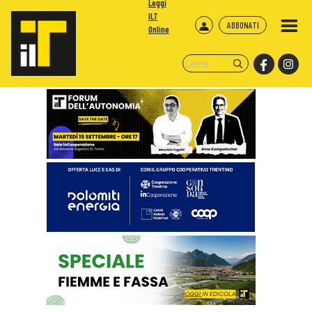
Leggi
ILT
ABBONATI
Online