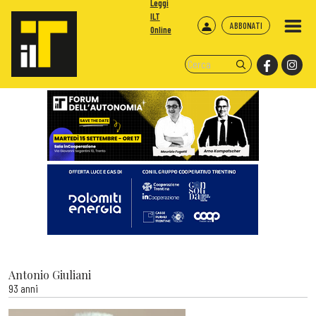
Leggi
ILT
ABBONATI
Online
Antonio Giuliani
93 anni