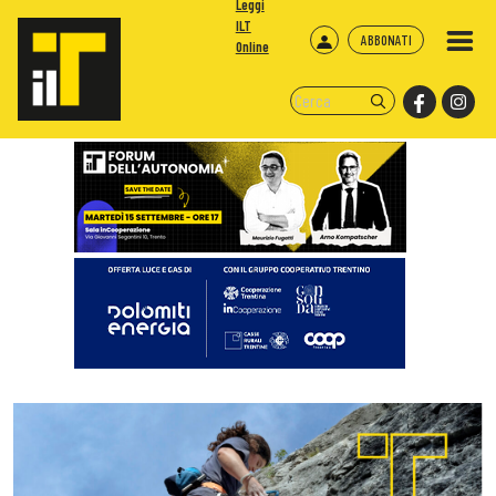
Leggi
ILT
ABBONATI
Online