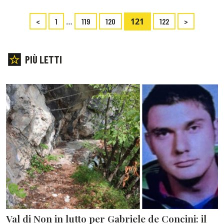
…
121
<
1
119
120
122
>
PIÙ LETTI
Val di Non in lutto per Gabriele de Concini: il