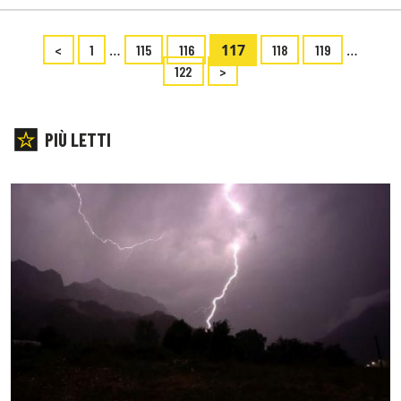
…
117
…
<
1
115
116
118
119
122
>
PIÙ LETTI