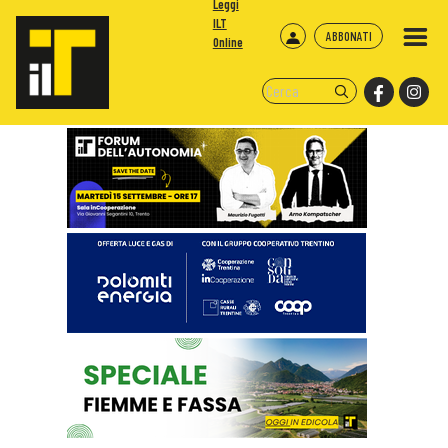
Leggi
ILT
ABBONATI
Online