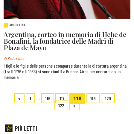
ARGENTINA
Argentina, corteo in memoria di Hebe de
Bonafini, la fondatrice delle Madri di
Plaza de Mayo
di Redazione
I figli e le figlie delle persone scomparse durante la dittatura argentina
(tra il 1976 e il 1983) si sono riuniti a Buenos Aires per onorare la sua
memoria
…
118
…
<
1
116
117
119
120
122
>
PIÙ LETTI