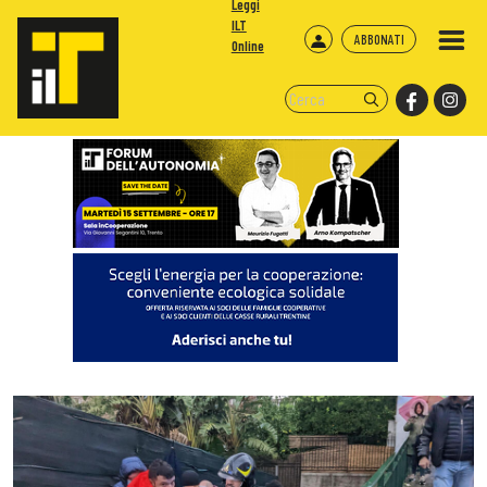
Leggi
ILT
ABBONATI
Online