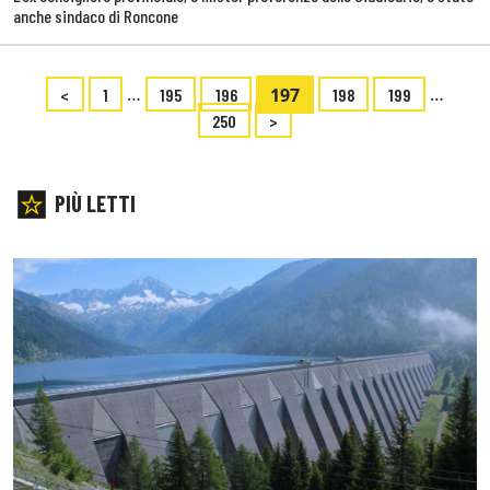
anche sindaco di Roncone
…
197
…
<
1
195
196
198
199
250
>
PIÙ LETTI