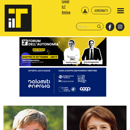
Leggi
ILT
ABBONATI
Online