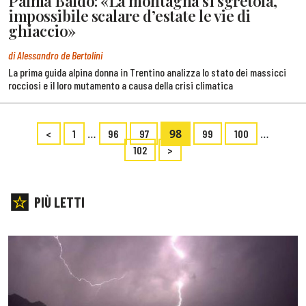
Palma Baldo: «La montagna si sgretola,
impossibile scalare d’estate le vie di
ghiaccio»
di Alessandro de Bertolini
La prima guida alpina donna in Trentino analizza lo stato dei massicci
rocciosi e il loro mutamento a causa della crisi climatica
…
98
…
<
1
96
97
99
100
102
>
PIÙ LETTI