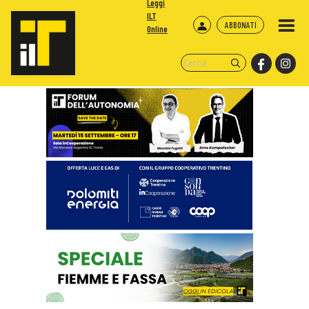
Leggi
ILT
ABBONATI
Online