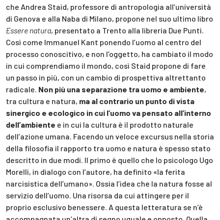
che Andrea Staid, professore di antropologia all’università
di Genova e alla Naba di Milano, propone nel suo ultimo libro
Essere natura
, presentato a Trento alla libreria Due Punti.
Così come Immanuel Kant ponendo l’uomo al centro del
processo conoscitivo, e non l’oggetto, ha cambiato il modo
in cui comprendiamo il mondo, così Staid propone di fare
un passo in più, con un cambio di prospettiva altrettanto
radicale.
Non più una separazione tra uomo e ambiente
,
tra cultura e natura,
ma al contrario un punto di vista
sinergico e ecologico in cui l’uomo va pensato all’interno
dell’ambiente
e in cui la cultura è il prodotto naturale
dell’azione umana. Facendo un veloce excursus nella storia
della filosofia il rapporto tra uomo e natura è spesso stato
descritto in due modi. Il primo è quello che lo psicologo Ugo
Morelli, in dialogo con l’autore, ha definito «la ferita
narcisistica dell’umano». Ossia l’idea che la natura fosse al
servizio dell’uomo. Una risorsa da cui attingere per il
proprio esclusivo benessere. A questa letteratura se n’è
accompagnata un’altra di segno uguale e opposto. Quella