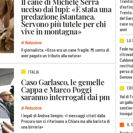
Il cane di Michele Serra
Trentino
d'estin
ucciso dai lupi: «È stata una
Trento,
predazione istantanea.
del Gar
Servono più tutele per chi
case su
vive in montagna»
anni
LA 
di Redazione
Fede nu
Il giornalista: «Osso era un cane fragile. Mi sento di
ritrovat
aver pagato un tributo alla natura»
Caldona
restitui
perso d
ITALIA
Genova
Caso Garlasco, le gemelle
Cappa e Marco Poggi
CR
saranno interrogati dai pm
Val di 
un gall
sentier
di Redazione
insegui
I legali di Andrea Sempio: «I messaggi citati dalla
Procura non si riferivano a Chiara ma alla barista di
IL 
una birreria»
Perde lo