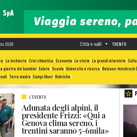
Città e valli
sto 2026
TRENTO
ca
Le inchieste
Crisi climatica
Economia
Le storie
Le grandi interviste
Cult
La giostra dei bambini
Salute
Scuola
Università e ricerca
Bolzano-Innsbruck (
nali
Terra madre
Campi liberi
Rubriche
L'EVENTO
Adunata degli alpini, il
presidente Frizzi: «Qui a
Genova clima sereno, i
trentini saranno 5-6mila»