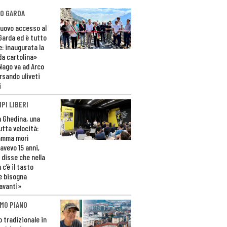
O GARDA
nuovo accesso al
 Garda ed è tutto
e: inaugurata la
da cartolina»
Nago va ad Arco
rsando uliveti
i
PI LIBERI
n Ghedina, una
utta velocità:
amma morì
avevo 15 anni,
 disse che nella
 c’è il tasto
e bisogna
avanti»
MO PIANO
o tradizionale in