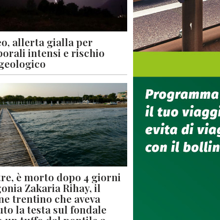
o, allerta gialla per
orali intensi e rischio
geologico
re, è morto dopo 4 giorni
gonia Zakaria Rihay, il
ne trentino che aveva
uto la testa sul fondale