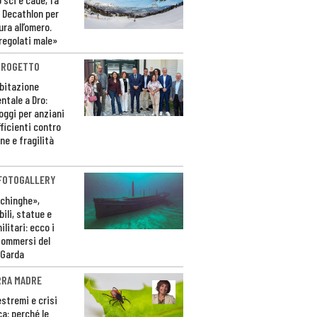
 Decathlon per
ura all’omero.
regolati male»
PROGETTO
bitazione
ntale a Dro:
loggi per anziani
ficienti contro
ne e fragilità
 FOTOGALLERY
ichinghe»,
ili, statue e
litari: ecco i
sommersi del
 Garda
RRA MADRE
estremi e crisi
ca: perché le