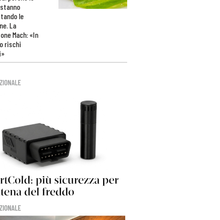
 stanno
tando le
ne. La
one Mach: «In
 rischi
i»