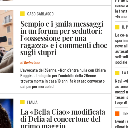
causa a
la fratt
CASO GARLASCO
«Erano 
Sempio e i 3mila messaggi
IL 
in un forum per seduttori:
La co-a
l'«ossessione per una
sperime
ragazza» e i commenti choc
nove al
sugli stupri
autosuf
solitudi
sociale
di Redazione
L’avvocata del 38enne: «Non c’entra nulla con Chiara
LA
Poggi». L'indagato per l'omicidio della 26enne
trovata morta in casa 19 anni fa è stato convocato
Navi «v
dai pm per mercoledì
automob
mezzi mi
tesori 
ITALIA
Lago di
La «Bella Ciao» modificata
TE
di Delia al concertone del
Eventi 
primo maggio
climati