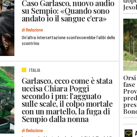
dopo
Caso Garlasco, nuovo audio
Jeso
su Sempio: «Quando sono
andato io il sangue c'era»
di Redazione
Un'altra intercettazione sconfesserebbe l'alibi dello
scontrino
ITALIA
Orsi 
Garlasco, ecco come è stata
fase
uccisa Chiara Poggi
Prov
secondo i pm: l'agguato
pred
sulle scale, il colpo mortale
pres
con un martello, la fuga di
Bon
Sempio dalla nonna
di Redazione