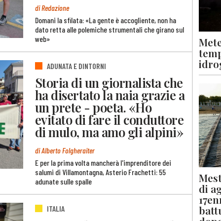
di Redazione
Domani la sfilata: «La gente è accogliente, non ha
dato retta alle polemiche strumentali che girano sul
web»
Mete
temp
idro
ADUNATA E DINTORNI
Storia di un giornalista che
ha disertato la naia grazie a
un prete - poeta. «Ho
evitato di fare il conduttore
di mulo, ma amo gli alpini»
di Alberto Folgheraiter
E per la prima volta mancherà l'imprenditore dei
salumi di Villamontagna, Asterio Frachetti: 55
Mest
adunate sulle spalle
di a
17en
batt
ITALIA