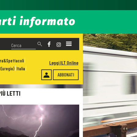
ura&Spettacoli
Leggi ILT Online
Euregio)
Italia
ABBONATI
PIÙ LETTI