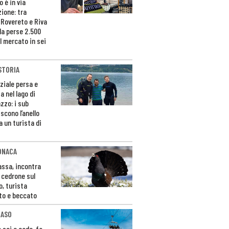
 è in via
zione: tra
 Rovereto e Riva
da perse 2.500
l mercato in sei
STORIA
ziale persa e
a nel lago di
zzo: i sub
scono l’anello
a un turista di
ONACA
Fassa, incontra
o cedrone sul
o, turista
to e beccato
CASO
 sci e cade, fa