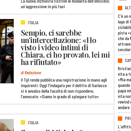
La nuova inchiesta riscrive le modalità dell'omicidio:
un'aggressione in più fasi
ALT
C'è un 
lago di
ITALIA
ciclabil
Sempio, ci sarebbe
pista «
un'intercettazione: «Ho
che da 
attrave
visto i video intimi di
secolar
Chiara, ci ho provato, lei mi
ha rifiutato»
CAM
Kristia
di Redazione
vita a t
«Mia m
Il Tg1 rende pubblica una registrazione in mano agli
quando 
inquirenti. Oggi l'indagato per il delitto di Garlasco
papà mi
si è avvalso della facoltà di non rispondere,
vita non
l'avvocato: «Siamo in grado di spiegare tutto»
rewind 
andare 
PRI
ITALIA
L'affitt