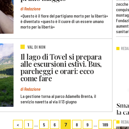
zecche
di Redazione
conquis
montag
«Questo è il fiore del partigiano morto per la libertà»
Fondazi
è diventato «questo è il cuore di un essere umano
aumento
morto per la libertà»
sanitar
VAL DI NON
Il lago di Tovel si prepara
alle escursioni estivi. Bus,
parcheggi e orari: ecco
come fare
di Redazione
La gestione torna al parco Adamello Brenta, il
servizio navetta al via il 13 giugno
…
7
…
<
1
5
6
8
9
189
>