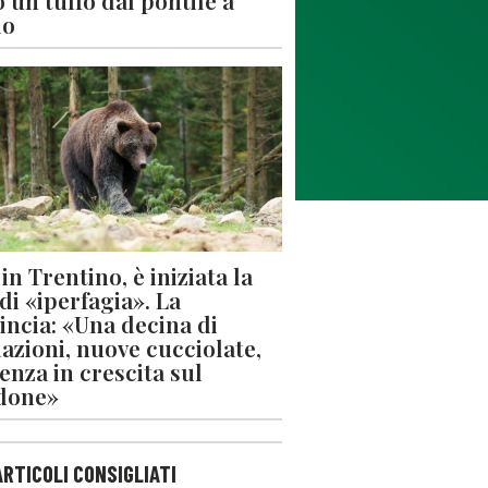
 un tuffo dal pontile a
lo
in Trentino, è iniziata la
 di «iperfagia». La
incia: «Una decina di
azioni, nuove cucciolate,
enza in crescita sul
done»
ARTICOLI CONSIGLIATI