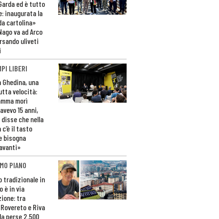
 Garda ed è tutto
e: inaugurata la
da cartolina»
Nago va ad Arco
rsando uliveti
i
PI LIBERI
n Ghedina, una
utta velocità:
amma morì
avevo 15 anni,
 disse che nella
 c’è il tasto
e bisogna
avanti»
MO PIANO
o tradizionale in
 è in via
zione: tra
 Rovereto e Riva
da perse 2.500