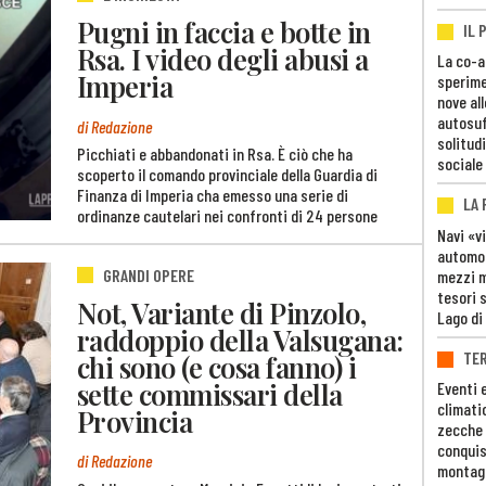
Pugni in faccia e botte in
IL 
Rsa. I video degli abusi a
La co-a
Imperia
sperime
nove al
autosuf
di Redazione
solitudi
Picchiati e abbandonati in Rsa. È ciò che ha
sociale
scoperto il comando provinciale della Guardia di
Finanza di Imperia cha emesso una serie di
LA
ordinanze cautelari nei confronti di 24 persone
Navi «v
automob
GRANDI OPERE
mezzi mi
tesori 
Not, Variante di Pinzolo,
Lago di
raddoppio della Valsugana:
TE
chi sono (e cosa fanno) i
sette commissari della
Eventi 
climati
Provincia
zecche
conquis
di Redazione
montag