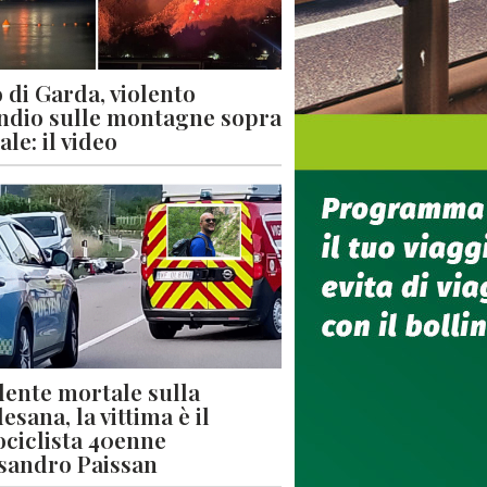
 di Garda, violento
ndio sulle montagne sopra
le: il video
dente mortale sulla
esana, la vittima è il
ciclista 40enne
sandro Paissan