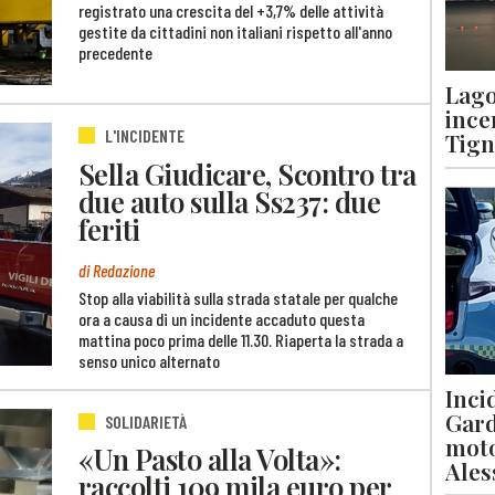
registrato una crescita del +3,7% delle attività
gestite da cittadini non italiani rispetto all'anno
precedente
Lago
ince
L'INCIDENTE
Tigna
Sella Giudicare, Scontro tra
due auto sulla Ss237: due
feriti
di Redazione
Stop alla viabilità sulla strada statale per qualche
ora a causa di un incidente accaduto questa
mattina poco prima delle 11.30. Riaperta la strada a
senso unico alternato
Inci
Gard
SOLIDARIETÀ
moto
«Un Pasto alla Volta»:
Ales
raccolti 109 mila euro per