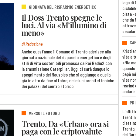
lago di
GIORNATA DEL RISPARMIO ENERGETICO
ciclabil
pista «
Il Doss Trento spegne le
che da 
luci. Al via «M’illumino di
attrave
meno»
secolar
CAM
di Redazione
Kristia
Anche quest’anno il Comune di Trento aderisce alla
vita a t
giornata nazionale del risparmio energetico e degli
«Mia m
stili di vita sostenibili promossa da Rai Radio2 con
quando 
la trasmissione Caterpillar. Oggi ci sarà dunque lo
papà mi
spegnimento del Mausoleo che si aggiunge a quello,
vita non
già in atto da fine ottobre, delle luci architettoniche
rewind 
dei palazzi del centro storico
andare 
PRI
L'affitt
VERSO IL FUTURO
Trentino
Trento, Da «Urban» ora si
d'estin
Trento,
paga con le criptovalute
del Gar