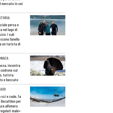
l mercato in sei
STORIA
ziale persa e
a nel lago di
zzo: i sub
scono l’anello
a un turista di
ONACA
Fassa, incontra
o cedrone sul
o, turista
to e beccato
CASO
 sci e cade, fa
 Decathlon per
ura all’omero.
regolati male»