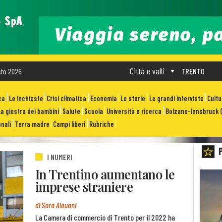
Città e valli
sto 2026
TRENTO
ca
Le inchieste
Crisi climatica
Economia
Le storie
Le grandi interviste
Cult
La giostra dei bambini
Salute
Scuola
Università e ricerca
Bolzano-Innsbruck (
nali
Terra madre
Campi liberi
Rubriche
I NUMERI
In Trentino aumentano le
imprese straniere
di Sara Alouani
La Camera di commercio di Trento per il 2022 ha