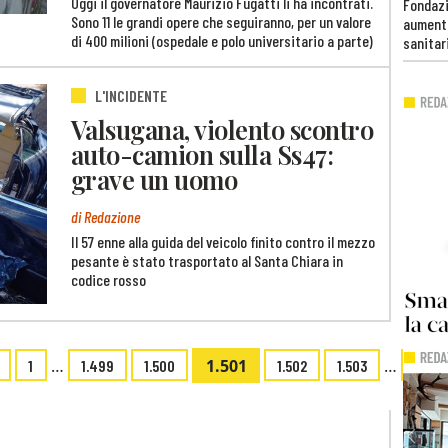
Oggi il governatore Maurizio Fugatti li ha incontrati.
Fondazi
Sono 11 le grandi opere che seguiranno, per un valore
aumento
di 400 milioni (ospedale e polo universitario a parte)
sanitar
L'INCIDENTE
Valsugana, violento scontro
auto-camion sulla Ss47:
grave un uomo
di Redazione
Il 57 enne alla guida del veicolo finito contro il mezzo
pesante è stato trasportato al Santa Chiara in
codice rosso
…
1.501
…
1
1.499
1.500
1.502
1.503
1.597