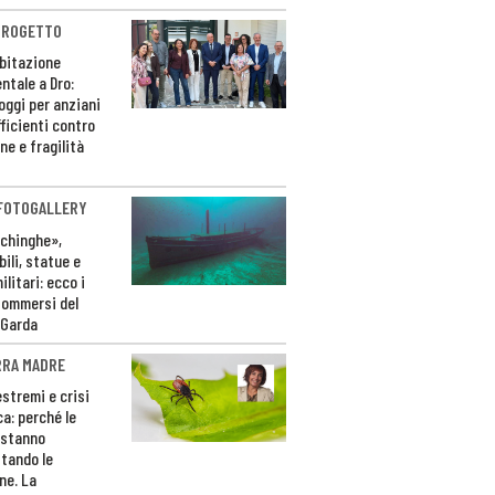
PROGETTO
bitazione
ntale a Dro:
loggi per anziani
ficienti contro
ne e fragilità
 FOTOGALLERY
ichinghe»,
ili, statue e
litari: ecco i
sommersi del
 Garda
RRA MADRE
estremi e crisi
ca: perché le
 stanno
tando le
ne. La