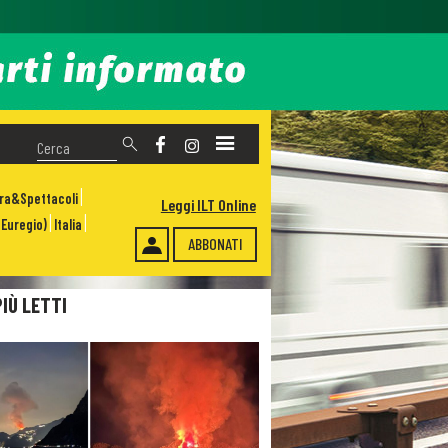
ura&Spettacoli
Leggi ILT Online
Euregio)
Italia
ABBONATI
PIÙ LETTI