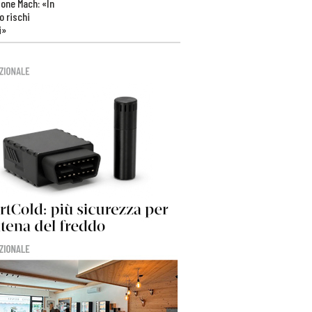
one Mach: «In
 rischi
i»
>