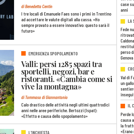
case su
di Benedetta Centin
anni
I tre locali di Emanuele Faes sono i primi in Trentino
ad accettare le valute digitali alla cassa. «Ho
LA 
sempre provato a essere innovativo: questo sarà il
Fede nu
futuro»
ritrovat
Caldona
restitui
perso d
EMERGENZA SPOPOLAMENTO
Genova
Valli: persi 1285 spazi tra
CR
sportelli, negozi, bar e
ristoranti. «Cambia come si
Val di 
un gall
vive la montagna»
sentier
insegui
di Tommaso di Giannantonio
Calo drastico delle attività negli ultimi quattrodici
IL 
anni nelle aree periferiche. Bertozzi (Ispat):
Perde lo
«Effetto e causa dello spopolamento»
causa a
la fratt
«Erano 
L'INCHIESTA