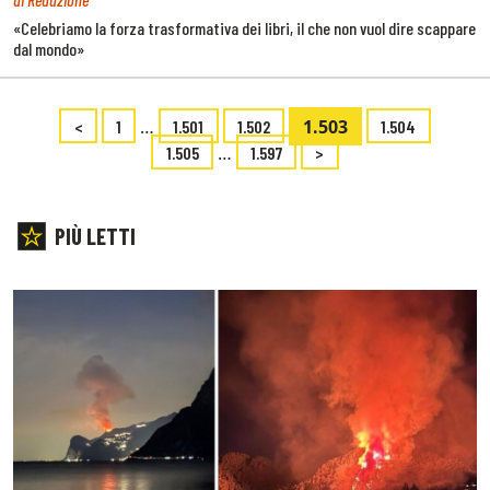
«Celebriamo la forza trasformativa dei libri, il che non vuol dire scappare
dal mondo»
…
1.503
<
1
1.501
1.502
1.504
…
1.505
1.597
>
PIÙ LETTI