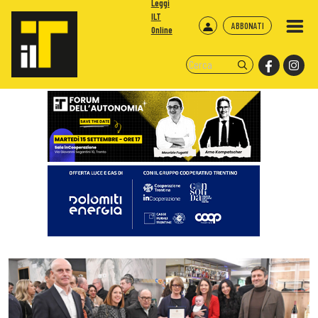
Leggi
ILT
ABBONATI
Online