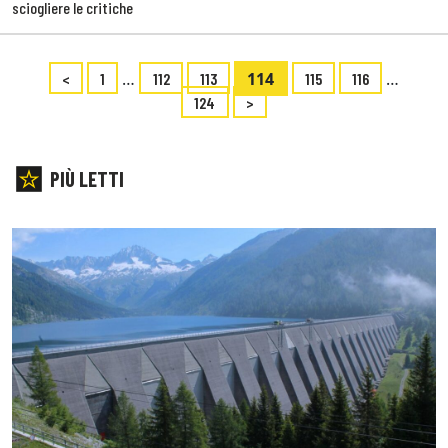
sciogliere le critiche
…
114
…
<
1
112
113
115
116
124
>
PIÙ LETTI