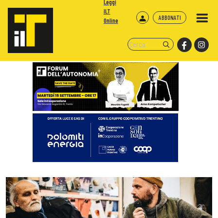
Leggi
ILT
ABBONATI
Online