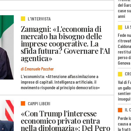
del Gar
case su
anni
L'INTERVISTA
Zamagni: «L'economia di
LA 
mercato ha bisogno delle
Fede nu
ritrovat
imprese cooperative. La
Caldona
sfida futura? Governare l'AI
restitui
agentica»
perso d
Genova
di Emanuele Paccher
CR
L'economista: «Attenzione all’assimilazione a
imprese di capitali. Intelligenza artificiale, il
Val di 
movimento risponde al principio democratico»
un gall
sentier
insegui
CAMPI LIBERI
IL 
«Con Trump l'interesse
Perde lo
economico privato entra
causa a
nella diplomazia»: Del Pero
la fratt