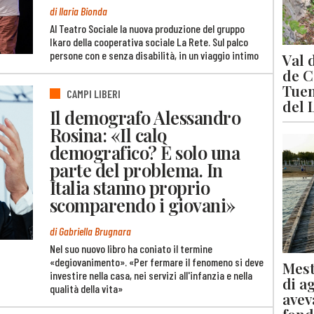
di Ilaria Bionda
Al Teatro Sociale la nuova produzione del gruppo
Ikaro della cooperativa sociale La Rete. Sul palco
persone con e senza disabilità, in un viaggio intimo
Val 
de C
Tuen
CAMPI LIBERI
del 
Il demografo Alessandro
Rosina: «Il calo
demografico? È solo una
parte del problema. In
Italia stanno proprio
scomparendo i giovani»
di Gabriella Brugnara
Nel suo nuovo libro ha coniato il termine
«degiovanimento». «Per fermare il fenomeno si deve
Mest
investire nella casa, nei servizi all'infanzia e nella
di a
qualità della vita»
avev