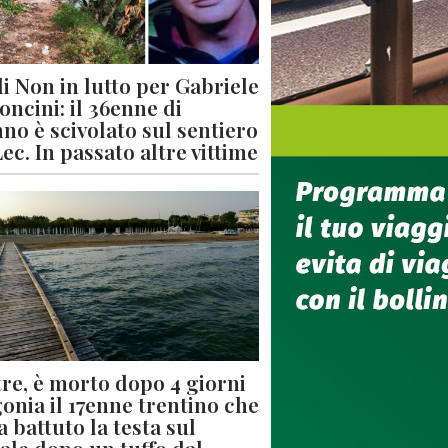
di Non in lutto per Gabriele
oncini: il 36enne di
no è scivolato sul sentiero
Lec. In passato altre vittime
re, è morto dopo 4 giorni
gonia il 17enne trentino che
a battuto la testa sul