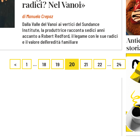
radici? Nel Vanoi»
di Manuela Crepaz
Dalla Valle del Vanoi ai vertici del Sundance
Institute, la produttrice racconta sedici anni
accanto a Robert Redford, il legame con le sue radici
e il valore dell’eredità familiare
…
20
…
<
1
18
19
21
22
24
>