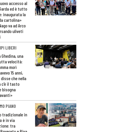
nuovo accesso al
 Garda ed è tutto
e: inaugurata la
da cartolina»
Nago va ad Arco
rsando uliveti
i
PI LIBERI
n Ghedina, una
utta velocità:
amma morì
avevo 15 anni,
 disse che nella
 c’è il tasto
e bisogna
avanti»
MO PIANO
o tradizionale in
 è in via
zione: tra
 Rovereto e Riva