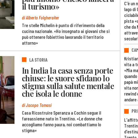
C'è un 
il turismo»
lago di
ciclabil
di Alberto Folgheraiter
pista «
Tre stelle Michelin è punto di riferimento della
che da 
cucina nazionale. «Ho insegnato ai giovani che si
attrave
può ottenere l’obiettivo lavorando il territorio
secolar
attorno»
CAM
Kristia
LA STORIA
vita a t
In India la casa senza porte
«Mia m
chiuse: le suore sfidano lo
quando 
papà mi
stigma sulla salute mentale
vita non
che isola le donne
rewind 
andare 
di Jacopo Tomasi
PRI
Casa Ricostruire Speranza a Cochin segue il
fareassieme nato in Trentino. «Le donne che
L'affitt
accogliamo fanno paura, noi combattiamo lo
Trentino
stigma»
d'estin
Trento,