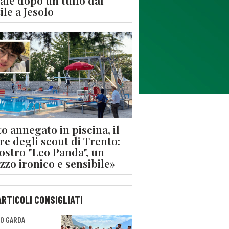
ale dopo un tuffo dal
ile a Jesolo
o annegato in piscina, il
re degli scout di Trento:
nostro "Leo Panda", un
zzo ironico e sensibile»
ARTICOLI CONSIGLIATI
O GARDA