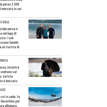
da perse 2.500
l mercato in sei
STORIA
ziale persa e
a nel lago di
zzo: i sub
scono l’anello
a un turista di
ONACA
Fassa, incontra
o cedrone sul
o, turista
to e beccato
CASO
 sci e cade, fa
 Decathlon per
ura all’omero.