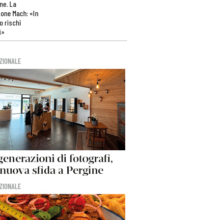
ne. La
one Mach: «In
 rischi
i»