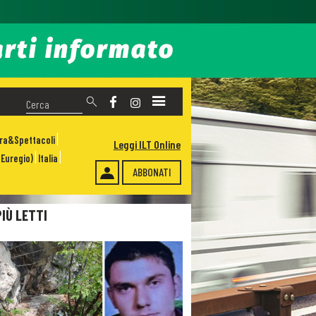
ura&Spettacoli
Leggi ILT Online
Euregio)
Italia
ABBONATI
PIÙ LETTI