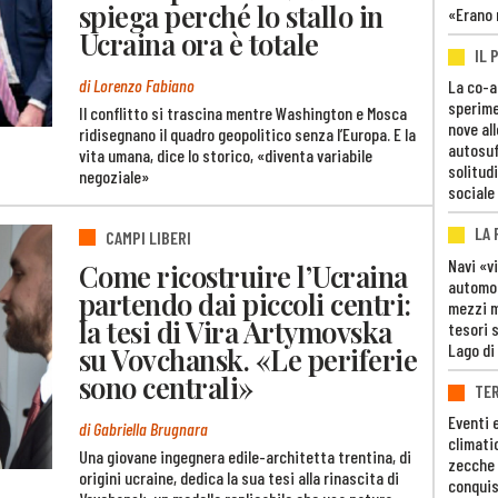
spiega perché lo stallo in
«Erano 
Ucraina ora è totale
IL 
di Lorenzo Fabiano
La co-a
sperime
Il conflitto si trascina mentre Washington e Mosca
nove al
ridisegnano il quadro geopolitico senza l’Europa. E la
autosuf
vita umana, dice lo storico, «diventa variabile
solitudi
negoziale»
sociale
LA
CAMPI LIBERI
Navi «v
Come ricostruire l’Ucraina
automob
partendo dai piccoli centri:
mezzi mi
la tesi di Vira Artymovska
tesori 
Lago di
su Vovchansk. «Le periferie
sono centrali»
TE
Eventi 
di Gabriella Brugnara
climati
Una giovane ingegnera edile-architetta trentina, di
zecche
origini ucraine, dedica la sua tesi alla rinascita di
conquis