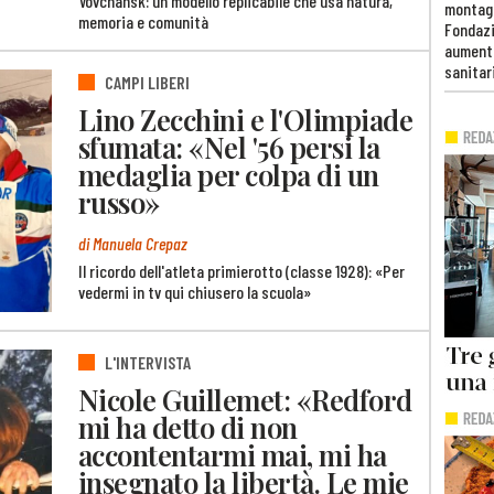
Vovchansk: un modello replicabile che usa natura,
montag
memoria e comunità
Fondazi
aumento
sanitar
CAMPI LIBERI
Lino Zecchini e l'Olimpiade
sfumata: «Nel '56 persi la
medaglia per colpa di un
russo»
di Manuela Crepaz
Il ricordo dell'atleta primierotto (classe 1928): «Per
vedermi in tv qui chiusero la scuola»
L'INTERVISTA
Nicole Guillemet: «Redford
mi ha detto di non
accontentarmi mai, mi ha
insegnato la libertà. Le mie