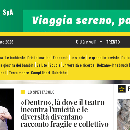
Città e valli
sto 2026
TRENTO
ca
Le inchieste
Crisi climatica
Economia
Le storie
Le grandi interviste
Cult
La giostra dei bambini
Salute
Scuola
Università e ricerca
Bolzano-Innsbruck (
nali
Terra madre
Campi liberi
Rubriche
LO SPETTACOLO
«Dentro», là dove il teatro
incontra l'unicità e le
diversità diventano
racconto fragile e collettivo