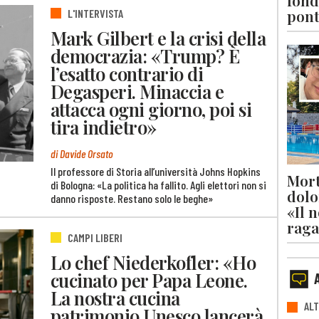
fond
pont
L'INTERVISTA
Mark Gilbert e la crisi della
democrazia: «Trump? È
l’esatto contrario di
Degasperi. Minaccia e
attacca ogni giorno, poi si
tira indietro»
di Davide Orsato
Il professore di Storia all’università Johns Hopkins
Mort
di Bologna: «La politica ha fallito. Agli elettori non si
dolo
danno risposte. Restano solo le beghe»
«Il 
raga
CAMPI LIBERI
Lo chef Niederkofler: «Ho
cucinato per Papa Leone.
La nostra cucina
ALT
patrimonio Unesco lancerà