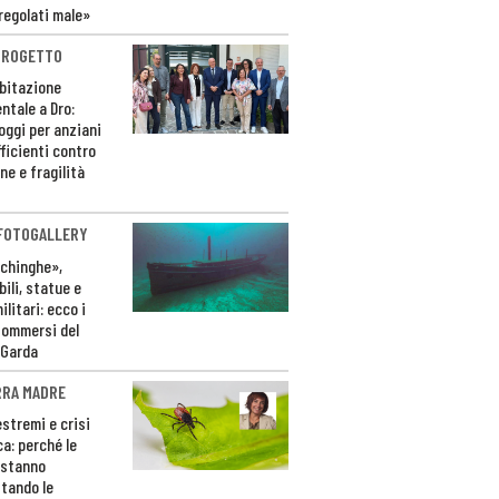
regolati male»
PROGETTO
bitazione
ntale a Dro:
loggi per anziani
ficienti contro
ne e fragilità
 FOTOGALLERY
ichinghe»,
ili, statue e
litari: ecco i
sommersi del
 Garda
RRA MADRE
estremi e crisi
ca: perché le
 stanno
tando le