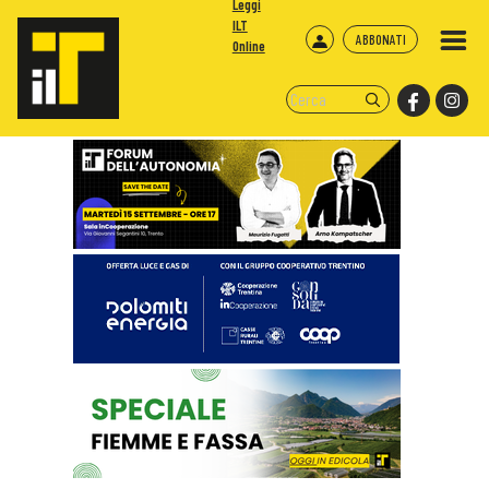
Leggi
ILT
ABBONATI
Online