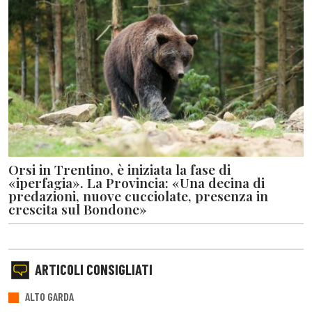
Orsi in Trentino, è iniziata la fase di
«iperfagia». La Provincia: «Una decina di
predazioni, nuove cucciolate, presenza in
crescita sul Bondone»
ARTICOLI CONSIGLIATI
ALTO GARDA