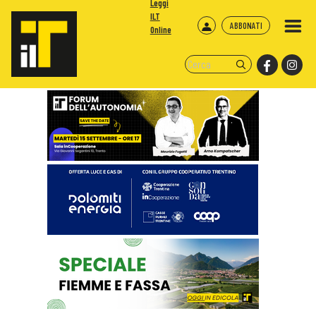
Leggi
ILT
ABBONATI
Online