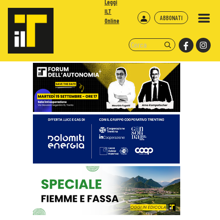
Leggi
ILT
ABBONATI
Online