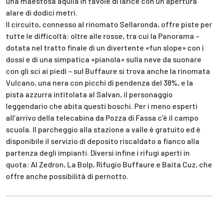
una maestosa aquila in tavole di larice con un’apertura
alare di dodici metri.
Il circuito, connesso al rinomato Sellaronda, offre piste per
tutte le difficoltà: oltre alle rosse, tra cui la Panorama –
dotata nel tratto finale di un divertente «fun slope» con i
dossi e di una simpatica «pianola» sulla neve da suonare
con gli sci ai piedi – sul Buffaure si trova anche la rinomata
Vulcano, una nera con picchi di pendenza del 38%, e la
pista azzurra intitolata al Salvan, il personaggio
leggendario che abita questi boschi. Per i meno esperti
all’arrivo della telecabina da Pozza di Fassa c’è il campo
scuola. Il parcheggio alla stazione a valle è gratuito ed è
disponibile il servizio di deposito riscaldato a fianco alla
partenza degli impianti. Diversi infine i rifugi aperti in
quota: Al Zedron, La Bolp, Rifugio Buffaure e Baita Cuz, che
offre anche possibilità di pernotto.