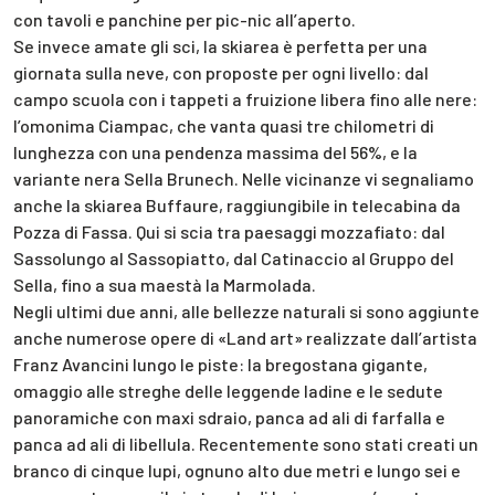
con tavoli e panchine per pic-nic all’aperto.
Se invece amate gli sci, la skiarea è perfetta per una
giornata sulla neve, con proposte per ogni livello: dal
campo scuola con i tappeti a fruizione libera fino alle nere:
l’omonima Ciampac, che vanta quasi tre chilometri di
lunghezza con una pendenza massima del 56%, e la
variante nera Sella Brunech. Nelle vicinanze vi segnaliamo
anche la skiarea Buffaure, raggiungibile in telecabina da
Pozza di Fassa. Qui si scia tra paesaggi mozzafiato: dal
Sassolungo al Sassopiatto, dal Catinaccio al Gruppo del
Sella, fino a sua maestà la Marmolada.
Negli ultimi due anni, alle bellezze naturali si sono aggiunte
anche numerose opere di «Land art» realizzate dall’artista
Franz Avancini lungo le piste: la bregostana gigante,
omaggio alle streghe delle leggende ladine e le sedute
panoramiche con maxi sdraio, panca ad ali di farfalla e
panca ad ali di libellula. Recentemente sono stati creati un
branco di cinque lupi, ognuno alto due metri e lungo sei e