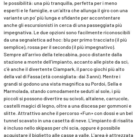
le possibilità: una più tranquilla, perfetta per i meno
esperti e le famiglie, e un’altra che allunga il giro con una
variante un po’ più lunga e sfidante per accontentare
anche gli escursionisti in cerca di una passeggiata più
impegnativa. Le due opzioni sono facilmente riconoscibili
da una segnaletica ad hoc: blu per primo tracciato (il più
semplice), rossa per il secondo (il più impegnativo).
Sempre all’arrivo della telecabina, poco distante dalla
stazione a monte dell’impianto, accanto alle piste da sci,
c’è anche il divertente Ciampark, il parco giochi più alto
della val di Fassa (età consigliata: dai 3 anni). Mentre i
grandi si godono una vista magnifica su Pordoi, Sella e
Marmolada, stando comodamente seduti al sole, i più
piccoli si possono divertire su scivoli, altalene, carrucole,
castelli magici di legno, oltre a una discesa per gommoni e
slitte. Attrattivo anche il percorso «Fun» con dossi e un bel
tunnel scavato in una casetta di neve. L’impianto di risalita
è incluso nello skipass per chi scia, oppure è possibile
acquistare il biglietto alle casse a valle. L’area è attrezzata