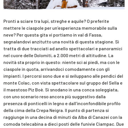
Pronti a sciare tra lupi, streghe e aquile? O preferite
mettere le ciaspole per un’esperienza memorabile sulla
neve? Per questa gita vi portiamo in val di Fassa,
segnalandovi anzitutto una novità di questa stagione. Si
tratta di due tracciati ad anello spettacolari e panoramici
nel cuore delle Dolomiti, a 2.000 metri di altitudine. La
novità sta proprio in questo: niente sci ai piedi, ma con le
ciaspole in quota, arrivandoci comodamente con gli
impianti. I percorsi sono due e si sviluppano alle pendici del
monte Colac, con vista spettacolare sul gruppo del Sella e
il maestoso Piz Boè. Si snodano in una conca soleggiata,
con uno scenario reso ancora più suggestivo dalla
presenza di ponticelli in legno e dall’inconfondibile profilo
della cima della Crepa Neigra. Il punto di partenza si
raggiunge in una decina di minuti da Alba di Canazei con la
comoda telecabina a dieci posti delle funivie Ciampac. Due