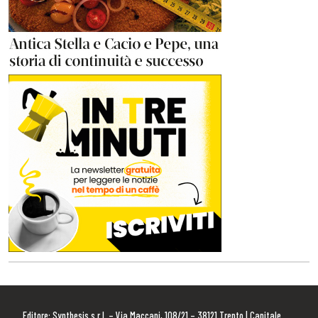
Editore: Synthesis s.r.l. – Via Maccani, 108/21 – 38121 Trento | Capitale