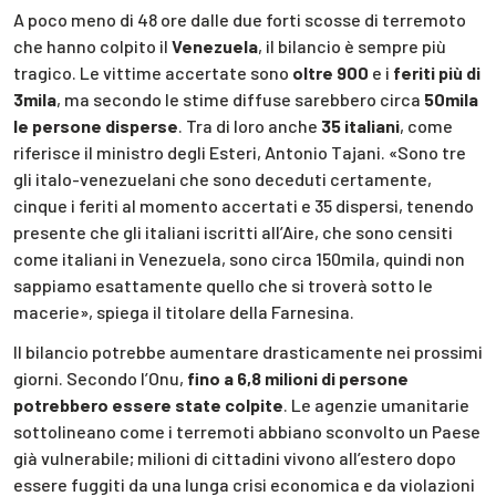
A poco meno di 48 ore dalle due forti scosse di terremoto
che hanno colpito il
Venezuela
, il bilancio è sempre più
tragico. Le vittime accertate sono
oltre 900
e i
feriti
più di
3mila
, ma secondo le stime diffuse sarebbero circa
50mila
le persone disperse
. Tra di loro anche
35 italiani
, come
riferisce il ministro degli Esteri, Antonio Tajani. «Sono tre
gli italo-venezuelani che sono deceduti certamente,
cinque i feriti al momento accertati e 35 dispersi, tenendo
presente che gli italiani iscritti all’Aire, che sono censiti
come italiani in Venezuela, sono circa 150mila, quindi non
sappiamo esattamente quello che si troverà sotto le
macerie», spiega il titolare della Farnesina.
Il bilancio potrebbe aumentare drasticamente nei prossimi
giorni. Secondo l’Onu,
fino a 6,8 milioni di persone
potrebbero essere state colpite
. Le agenzie umanitarie
sottolineano come i terremoti abbiano sconvolto un Paese
già vulnerabile; milioni di cittadini vivono all’estero dopo
essere fuggiti da una lunga crisi economica e da violazioni