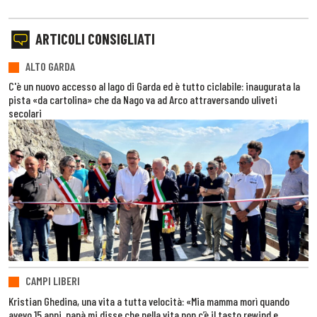
ARTICOLI CONSIGLIATI
ALTO GARDA
C'è un nuovo accesso al lago di Garda ed è tutto ciclabile: inaugurata la
pista «da cartolina» che da Nago va ad Arco attraversando uliveti
secolari
CAMPI LIBERI
Kristian Ghedina, una vita a tutta velocità: «Mia mamma morì quando
avevo 15 anni, papà mi disse che nella vita non c’è il tasto rewind e