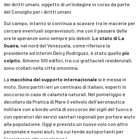
dei diritti umani, oggetto di un’indagine in corso da parte
del Consiglio per i diritti umani.
Sul campo, intanto si continua a scavare tra le macerie per
cercare eventuali sopravvissuti, ma con il passare delle
ore le speranze sono sempre più deboli.
Lo stato di La
Guaira
, nel nord del Venezuela, come riferisce la
presidente ad interim Delcy Rodríguez, è stato quello
più
colpito
. Almeno 100 edifici, tra cui grattacieli residenziali,
sono crollati nella città omonima.
La
macchina del supporto internazionale
si è messa in
moto. Sono partiti ieri un centinaio di italiani, esperti in
soccorso in caso di calamità naturali. Nel pomeriggio è
decollato da Pratica di Mare il velivolo dell’aeronautica
militare con a bordo unità di soccorso dei vigili del fuoco e
con operatori dei servizi sanitari regionali per portare aiuto
alla popolazione. Oggi è previsto un nuovo volo con altro
personale e nuovi aiuti, tra cui tende autoportanti per
l’assistenza alla popolazione.