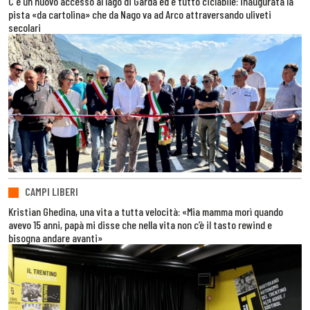
C'è un nuovo accesso al lago di Garda ed è tutto ciclabile: inaugurata la
pista «da cartolina» che da Nago va ad Arco attraversando uliveti
secolari
CAMPI LIBERI
Kristian Ghedina, una vita a tutta velocità: «Mia mamma morì quando
avevo 15 anni, papà mi disse che nella vita non c’è il tasto rewind e
bisogna andare avanti»