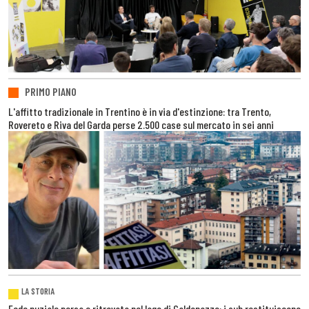
PRIMO PIANO
L'affitto tradizionale in Trentino è in via d'estinzione: tra Trento,
Rovereto e Riva del Garda perse 2.500 case sul mercato in sei anni
LA STORIA
Fede nuziale persa e ritrovata nel lago di Caldonazzo: i sub restituiscono