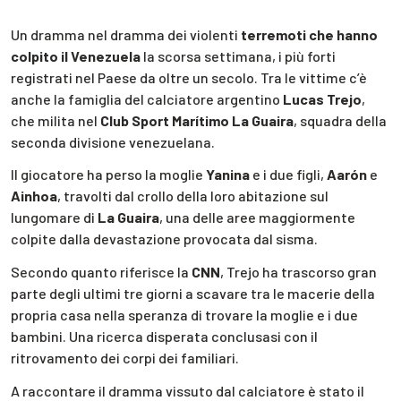
Un dramma nel dramma dei violenti
terremoti che hanno
colpito il Venezuela
la scorsa settimana, i più forti
registrati nel Paese da oltre un secolo. Tra le vittime c’è
anche la famiglia del calciatore argentino
Lucas Trejo
,
che milita nel
Club Sport Marítimo La Guaira
, squadra della
seconda divisione venezuelana.
Il giocatore ha perso la moglie
Yanina
e i due figli,
Aarón
e
Ainhoa
, travolti dal crollo della loro abitazione sul
lungomare di
La Guaira
, una delle aree maggiormente
colpite dalla devastazione provocata dal sisma.
Secondo quanto riferisce la
CNN
, Trejo ha trascorso gran
parte degli ultimi tre giorni a scavare tra le macerie della
propria casa nella speranza di trovare la moglie e i due
bambini. Una ricerca disperata conclusasi con il
ritrovamento dei corpi dei familiari.
A raccontare il dramma vissuto dal calciatore è stato il